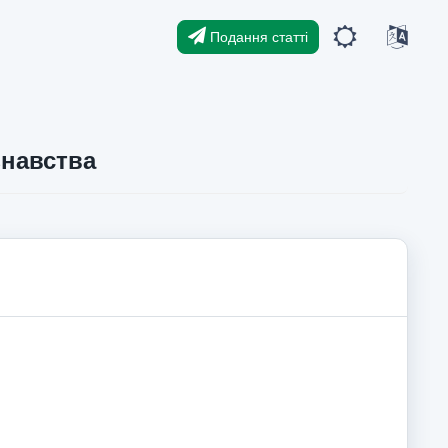
Подання статті
знавства