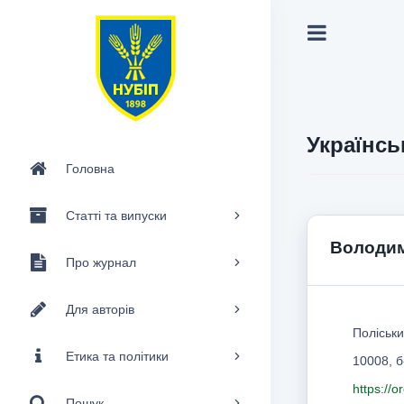
Українсь
Головна
Статті та випуски
Володим
Про журнал
Для авторів
Поліськи
Етика та політики
10008, б
https://
Пошук