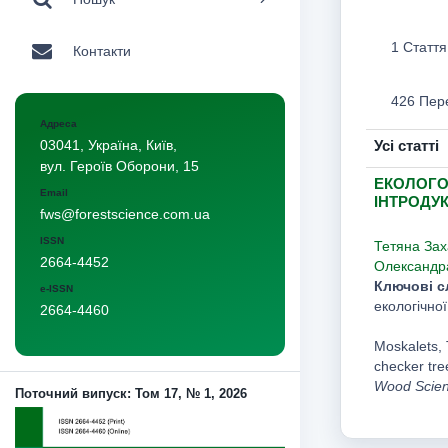
1 Стаття
Контакти
426 Пер
Адреса
Усі статті
03041, Україна, Київ,
вул. Героїв Оборони, 15
ЕКОЛОГО
Email
ІНТРОДУК
fws@forestscience.com.ua
ISSN
Тетяна Зах
2664-4452
Олександр
Ключові с
e-ISSN
екологічно
2664-4460
Moskalets, T
checker tre
Wood Scie
Поточний випуск: Том 17, № 1, 2026