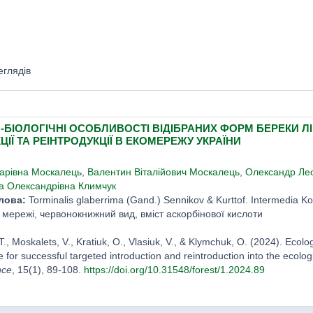
еглядів
-БІОЛОГІЧНІ ОСОБЛИВОСТІ ВІДІБРАНИХ ФОРМ БЕРЕКИ ЛІ
ЦІЇ ТА РЕІНТРОДУКЦІЇ В ЕКОМЕРЕЖУ УКРАЇНИ
арівна Москалець
,
Валентин Віталійович Москалець
,
Олександр Лео
а Олександрівна Климчук
лова:
Torminalis glaberrima (Gand.) Sennikov & Kurttof. Intermedia Ko
ї мережі, червонокнижний вид, вміст аскорбінової кислоти
., Moskalets, V., Kratiuk, O., Vlasiuk, V., & Klymchuk, O. (2024). Ecolog
e for successful targeted introduction and reintroduction into the ecolo
nce
, 15(1), 89-108.
https://doi.org/10.31548/forest/1.2024.89