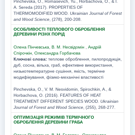
Pinchevska, О., Romasevich, Yu., Horbachova, O., & I.
A. Sereda (2017). PROPERTIES OF
THERMOMODIFIED WOOD.
Ukrainian Journal of Forest
and Wood Science
, (278), 200-208.
ОСОБЛИВОСТІ ТЕПЛОВОГО ОБРОБЛЕННЯ
ДЕРЕВИНИ РІЗНХ ПОРІД
Олена Пінчевська
,
В. М. Несвідомін
,
Андрій
Спірочкін
,
Олександра Горбачова
Ключові слова:
теплове оброблення, пилопродукція,
дуб, сосна, вільха, граб, ефективне використання,
низькотемпературне сушіння, якість, термічне
модифікування, фізико-механічні властивості
Pinchevska, О., V. M. Nesvidomin, Spirochkin, A., &
Horbachova, O. (2016). FEATURES OF HEAT
TREATMENT DIFFERENT SPECIES WOOD.
Ukrainian
Journal of Forest and Wood Science
, (255), 268-277.
ОПТИМІЗАЦІЯ РЕЖИМІВ ТЕРМІЧНОГО
ОБРОБЛЕННЯ ДЕРЕВИНИ ГРАБА
Олена Пінчевська
,
В. М. Головач
,
Олександра