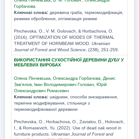
Горбачова
Ключові слова:
деревина граба, термомодифікація,
режими оброблення, оптимізація режимі
Pinchevska, О., V. M. Golovach, & Horbachova, O.
(2016). OPTIMIZATION OF MODES OF THERMAL
TREATMENT OF HORNBEAM WOOD.
Ukrainian
Journal of Forest and Wood Science
, (238), 251-259.
ВИКОРИСТАННЯ СУХОСТІЙНОЇ ДЕРЕВИНИ ДУБУ У
МЕБЛЕВИХ ВИРОБАХ
Олена Пінчевська
,
Олександра Горбачова
,
Денис
Зав’ялов
,
Іван Володимирович Головач
,
Юрій
Олександрович Ромасевич
Ключові слова:
шкідники, способи знезараження,
термічне модифікування, стільниця з
термомодифікованої деревини
Pinchevska, О., Horbachova, O., Zavialov, D., Holovach,
I., & Romasevich, Yu. (2022). Use of dead oak wood in
furniture products.
Ukrainian Journal of Forest and