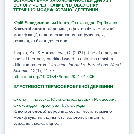
ВСТАНОВЛЕННЯ ЗАКОНОМІРНОСТЕЙ ДИФУЗІЇ
ВОЛОГИ ЧЕРЕЗ ПОЛІМЕРНУ ОБОЛОНКУ
ТЕРМІЧНО МОДИФІКОВАНОЇ ДЕРЕВИНИ
Юрій Володимирович Цапко
,
Олександра Горбачова
Ключові слова:
деревина, ефективність термічної
модифікації, вологопоглинання, дифузія води,
розклад, стійкість деревини
Tsapko, Yu., & Horbachova, O. (2021). Use of a polymer
shell of thermally modified wood to establish moisture
diffusion patterns.
Ukrainian Journal of Forest and Wood
Science
, 12(1), 41-47.
https://doi.org/10.31548/forest2021.01.005
ВЛАСТИВОСТІ ТЕРМООБРОБЛЕНОЇ ДЕРЕВИНИ
Олена Пінчевська
,
Юрій Олександрович Ромасевич
,
Олександра Горбачова
,
І. А. Середа
Ключові слова:
деревина, сосна, ясен, термічне
модифікування, щільність, вологопоглинання,
всихання, межа міцності