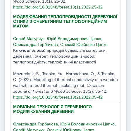
Wood Science
, 13(1), 25-32.
https://doi.org/10.31548/forest.13(1).2022.25-32
МОДЕЛЮВАННЯ ТЕПЛОПРОВІДНОСТІ ДЕРЕВ’ЯНОЇ
СТІНКИ З ОЧЕРЕТЯНИМ ТЕПЛОІЗОЛЯЦІЙНИМ
МАТОМ
Сергій Мазурчук
,
Юрій Володимирович Цапко
,
Олександра Горбачова
,
Олексій Юрійович Цапко
Ключові слова:
природні будівельні матеріали,
деревина і очерет, теплоізоляційні вироби,
теплопровідність, теплофізичні властивості
Mazurchuk, S., Tsapko, Yu., Horbachova, O., & Tsapko,
O. (2022). Modelling of thermal conductivity of a wooden
wall with a reed thermal-insulating mat.
Ukrainian
Journal of Forest and Wood Science
, 13(2), 35-42.
https://doi.org/10.31548/forest.13(2).2022.35-42
МОБІЛЬНА ТЕХНОЛОГІЯ ТЕРМІЧНОГО
МОДИФІКУВАННЯ ДЕРЕВИНИ
Олександра Горбачова
,
Юрій Володимирович Цапко
,
Сергій Мазурчук
,
Олексій Юрійович Цапко