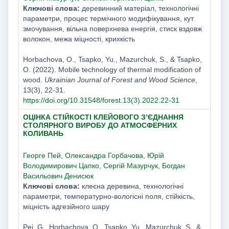
Ключові слова:
деревинний матеріал, технологічні
параметри, процес термічного модифікування, кут
змочування, вільна поверхнева енергія, стиск вздовж
волокон, межа міцності, крихкість
Horbachova, O., Tsapko, Yu., Mazurchuk, S., & Tsapko,
O. (2022). Mobile technology of thermal modification of
wood.
Ukrainian Journal of Forest and Wood Science
,
13(3), 22-31.
https://doi.org/10.31548/forest.13(3).2022.22-31
ОЦІНКА СТІЙКОСТІ КЛЕЙОВОГО З’ЄДНАННЯ
СТОЛЯРНОГО ВИРОБУ ДО АТМОСФЕРНИХ
КОЛИВАНЬ
Георге Пей
,
Олександра Горбачова
,
Юрій
Володимирович Цапко
,
Сергій Мазурчук
,
Богдан
Васильович Денисюк
Ключові слова:
клеєна деревина, технологічні
параметри, температурно-вологісні поля, стійкість,
міцність адгезійного шару
Pei, G., Horbachova, O., Tsapko, Yu., Mazurchuk, S., &