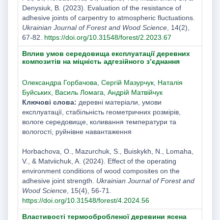
Denysiuk, B. (2023). Evaluation of the resistance of
adhesive joints of carpentry to atmospheric fluctuations.
Ukrainian Journal of Forest and Wood Science
, 14(2),
67-82.
https://doi.org/10.31548/forest/2.2023.67
Вплив умов середовища експлуатації деревних
композитів на міцність адгезійного з’єднання
Олександра Горбачова
,
Сергій Мазурчук
,
Наталія
Буйських
,
Василь Ломага
,
Андрій Матвійчук
Ключові слова:
деревні матеріали, умови
експлуатації, стабільність геометричних розмірів,
вологе середовище, коливання температури та
вологості, руйнівне навантаження
Horbachova, O., Mazurchuk, S., Buiskykh, N., Lomaha,
V., & Matviichuk, A. (2024). Effect of the operating
environment conditions of wood composites on the
adhesive joint strength.
Ukrainian Journal of Forest and
Wood Science
, 15(4), 56-71.
https://doi.org/10.31548/forest/4.2024.56
Властивості термообробленої деревини ясена