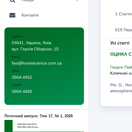
1 Стаття
Контакти
619 Пер
Адреса
Усі статті
03041, Україна, Київ,
вул. Героїв Оборони, 15
ОЦІНКА 
Email
fws@forestscience.com.ua
Георге Пей
ISSN
Ключові с
2664-4452
Pei, G., Ho
e-ISSN
atmospheric
2664-4460
Поточний випуск: Том 17, № 1, 2026