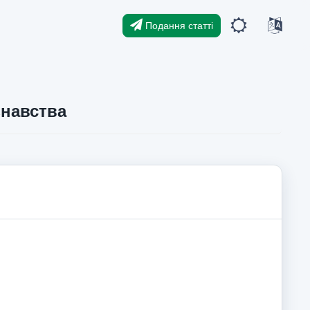
Подання статті
знавства