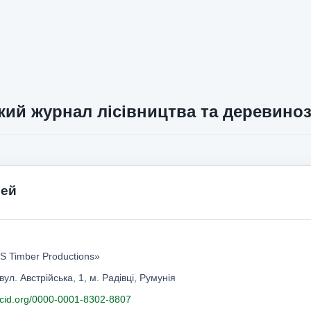
кий журнал лісівництва та деревино
Пей
S Timber Productions»
вул. Австрійська, 1, м. Радівці, Румунія
orcid.org/0000-0001-8302-8807