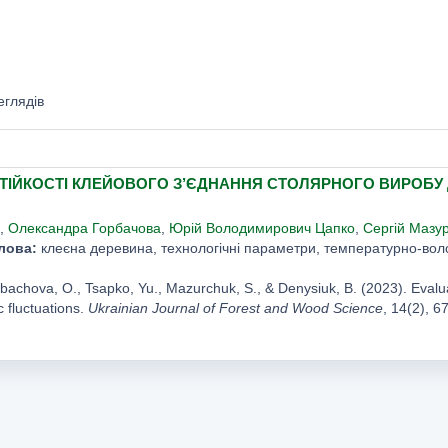
еглядів
СТІЙКОСТІ КЛЕЙОВОГО З’ЄДНАННЯ СТОЛЯРНОГО ВИРОБ
,
Олександра Горбачова
,
Юрій Володимирович Цапко
,
Сергій Мазу
лова:
клеєна деревина, технологічні параметри, температурно-вологі
rbachova, O., Tsapko, Yu., Mazurchuk, S., & Denysiuk, B. (2023). Evaluat
 fluctuations.
Ukrainian Journal of Forest and Wood Science
, 14(2), 6