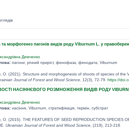
й
еглядів
 та морфогенез пагонів видів роду Viburnum L. у правобере
ксандрівна Демченко
лова:
пагони, річний приріст, фенофаза, фенодата, Viburnum
O. (2021). Structure and morphogenesis of shoots of species of the Vi
rainian Journal of Forest and Wood Science
, 12(3), 72-79.
https://doi
ОСТІ НАСІННЄВОГО РОЗМНОЖЕННЯ ВИДІВ РОДУ VIBURNUM
ксандрівна Демченко
лова:
насіння, Viburnum, стратифікація, термін, субстрат
, O. (2015). THE FEATURES OF SEED REPRODUCTION SPECIES O
NE.
Ukrainian Journal of Forest and Wood Science
, (219), 213-218.