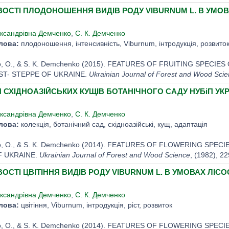
ОСТІ ПЛОДОНОШЕННЯ ВИДІВ РОДУ VIBURNUM L. В УМОВА
ксандрівна Демченко
,
С. К. Демченко
лова:
плодоношення, інтенсивність, Viburnum, інтродукція, розвито
, O., & S. K. Demchenko (2015). FEATURES OF FRUITING SPECIE
T- STEPPE OF UKRAINE.
Ukrainian Journal of Forest and Wood Sci
 СХІДНОАЗІЙСЬКИХ КУЩІВ БОТАНІЧНОГО САДУ НУБіП УКР
ксандрівна Демченко
,
С. К. Демченко
лова:
колекція, ботанічний сад, східноазійські, кущ, адаптація
, O., & S. K. Demchenko (2014). FEATURES OF FLOWERING SPE
F UKRAINE.
Ukrainian Journal of Forest and Wood Science
, (1982), 2
СТІ ЦВІТІННЯ ВИДІВ РОДУ VIBURNUM L. В УМОВАХ ЛІСО
ксандрівна Демченко
,
С. К. Демченко
лова:
цвітіння, Viburnum, інтродукція, ріст, розвиток
, O., & S. K. Demchenko (2014). FEATURES OF FLOWERING SPE