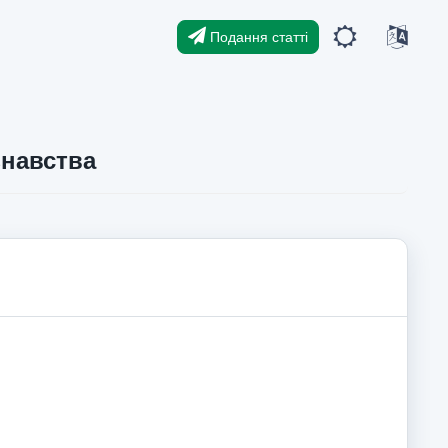
Подання статті
знавства