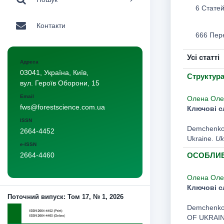
6 Стате
Контакти
666 Пер
Усі статті
Адреса
03041, Україна, Київ,
Структура
вул. Героїв Оборони, 15
Email
Олена Оле
fws@forestscience.com.ua
Ключові с
ISSN
Demchenko, 
2664-4452
Ukraine.
Uk
e-ISSN
ОСОБЛИВ
2664-4460
Олена Оле
Ключові с
Поточний випуск: Том 17, № 1, 2026
Demchenko
OF UKRAI