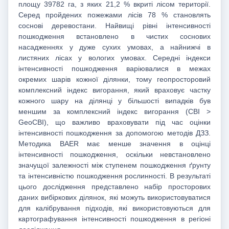
площу 39782 га, з яких 21,2 % вкриті лісом території.
Серед пройдених пожежами лісів 78 % становлять
соснові деревостани. Найвищі рівні інтенсивності
пошкодження встановлено в чистих соснових
насадженнях у дуже сухих умовах, а найнижчі в
листяних лісах у вологих умовах. Середні індекси
інтенсивності пошкодження варіювалися в межах
окремих шарів кожної ділянки, тому геопросторовий
комплексний індекс вигорання, який враховує частку
кожного шару на ділянці у більшості випадків був
меншим за комплексний індекс вигорання (CBI >
GeoCBI), що важливо враховувати під час оцінки
інтенсивності пошкодження за допомогою методів ДЗЗ.
Методика BAER має менше значення в оцінці
інтенсивності пошкодження, оскільки невстановлено
значущої залежності між ступенем пошкодження ґрунту
та інтенсивністю пошкодження рослинності. В результаті
цього дослідження представлено набір просторових
даних вибіркових ділянок, які можуть використовуватися
для калібрування підходів, які використовуються для
картографування інтенсивності пошкодження в регіоні