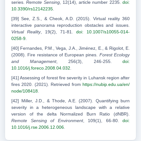
series.
Remote Sensing
, 12(14), article number 2235.
doi:
10.3390/rs12142235
.
[39] See, Z.S., & Cheok, A.D. (2015). Virtual reality 360
interactive panorama reproduction obstacles and issues.
Virtual Reality
, 19(2), 71-81.
doi: 10.1007/s10055-014-
0258-9
.
[40] Fernandes, P.M., Vega, J.A., Jiménez, E., & Rigolot, E.
(2008). Fire resistance of European pines.
Forest Ecology
and Management
, 256(3), 246-255.
doi:
10.1016/j.foreco.2008.04.032
.
[41] Assessing of forest fire severity in Luhansk region after
fires 2020. (2021). Retrieved from
https://nubip.edu.ua/en/
node/108418
.
[42] Miller, J.D., & Thode, A.E. (2007). Quantifying burn
severity in a heterogeneous landscape with a relative
version of the delta Normalized Burn Ratio (dNBR).
Remote Sensing of Environment
, 109(1), 66-80.
doi:
10.1016/j.rse.2006.12.006
.