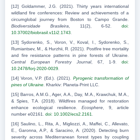
[12] Goldammer, J.G. (2021). Thirty years international
wildland fire conferences: Review and achievements of a
circumglobal journey from Boston to Campo Grande.
Biodiversidade Brasileira
, 11(2), 6-52.
doi:
10.37002/biobrasil.v11i2.1743
.
[13] Sydorenko, S., Voron, V., Koval, I., Sydorenko, S.,
Rumiantsev, M., & Hurzhii, R. (2021). Postfire tree mortality
and fire resistance patterns in pine forests of Ukraine.
Central European Forestry Journal
, 67, 1-9.
doi:
10.2478/forj-2020-0029
.
[14] Voron, V.P. (Ed.). (2021).
Pyrogenic transformation of
pines of Ukraine
. Kharkiv: Planeta-Print LLC.
[15] Barros, A.M.G., Ager, A.A., Day, M.A., Krawchuk, M.A.,
& Spies, T.A. (2018). Wildfires managed for restoration
enhance ecological resilience.
Ecosphere
, 9, article
number e02161.
doi: 10.1002/ecs2.2161
.
[16] Saulino, L., Rita, A., Migliozzi, A., Maffei, C., Allevato,
E., Garonna, A.P., & Saracino, A. (2020). Detecting burn
severity across Mediterranean forest types by coupling