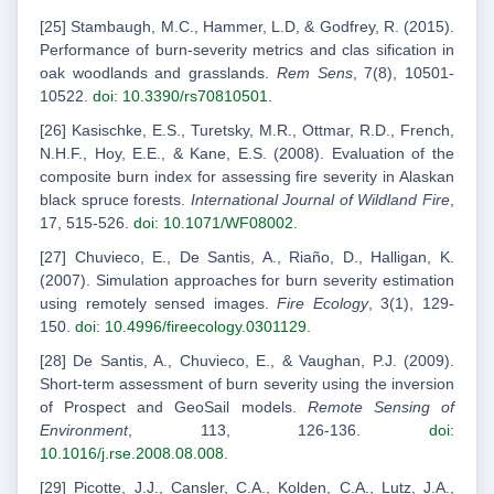
[25] Stambaugh, M.C., Hammer, L.D, & Godfrey, R. (2015).
Performance of burn-severity metrics and clas sification in
oak woodlands and grasslands.
Rem Sens
, 7(8), 10501-
10522.
doi: 10.3390/rs70810501
.
[26] Kasischke, E.S., Turetsky, M.R., Ottmar, R.D., French,
N.H.F., Hoy, E.E., & Kane, E.S. (2008). Evaluation of the
composite burn index for assessing fire severity in Alaskan
black spruce forests.
International Journal of Wildland Fire
,
17, 515-526.
doi: 10.1071/WF08002
.
[27] Chuvieco, E., De Santis, A., Riaño, D., Halligan, K.
(2007). Simulation approaches for burn severity estimation
using remotely sensed images.
Fire Ecology
, 3(1), 129-
150.
doi: 10.4996/fireecology.0301129
.
[28] De Santis, A., Chuvieco, E., & Vaughan, P.J. (2009).
Short-term assessment of burn severity using the inversion
of Prospect and GeoSail models.
Remote Sensing of
Environment
, 113, 126-136.
doi:
10.1016/j.rse.2008.08.008
.
[29] Picotte, J.J., Cansler, C.A., Kolden, C.A., Lutz, J.A.,