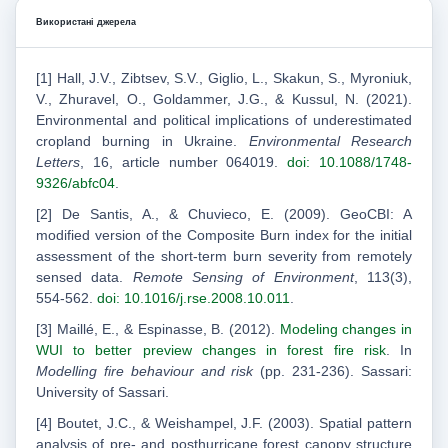
Використані джерела
[1] Hall, J.V., Zibtsev, S.V., Giglio, L., Skakun, S., Myroniuk,
V., Zhuravel, O., Goldammer, J.G., & Kussul, N. (2021).
Environmental and political implications of underestimated
cropland burning in Ukraine.
Environmental Research
Letters
, 16, article number 064019.
doi: 10.1088/1748-
9326/abfc04
.
[2] De Santis, A., & Chuvieco, E. (2009). GeoCBI: A
modified version of the Composite Burn index for the initial
assessment of the short-term burn severity from remotely
sensed data.
Remote Sensing of Environment
, 113(3),
554-562.
doi: 10.1016/j.rse.2008.10.011
.
[3] Maillé, E., & Espinasse, B. (2012).
Modeling changes in
WUI to better preview changes in forest fire risk
. In
Modelling fire behaviour and risk
(pp. 231-236). Sassari:
University of Sassari.
[4] Boutet, J.C., & Weishampel, J.F. (2003). Spatial pattern
analysis of pre- and posthurricane forest canopy structure