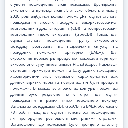
ступеня пошкодження лісів пожежами. Дослідження
виконано на прикладі лісів Луганської області, в яких у
2020 році відбулися великі пожежі. Для оцінки ступеня
пошкодження лісових насаджень використовувалися
комплексний індекс вигорання (CBI) та геопросторовий
комплексний індекс вигорання (GeoCBI). Також для
оцінки ступеня пошкодження ґрунту використано
методику реагування на надзвичайні ситуації на
пройдених пожежами територіях (BAER). Для
окреслення периметрів пройдених пожежами територій
використано супутникові знімки PlanetScope. Наклавши
отримані периметри пожеж на базу даних таксаційної
характеристики лісів отримано характеристики всіх
ділянок вкритих лісом та невкритих, які були пройдені
пожежами. В межах встановлених контурів пожеж, всі
ділянки було розділено на 6 страт, для оцінки
пошкодження в різних типах земельного покриву.
Загалом за методиками CBI, GeoCBI та BAER обстежено
73 пробні площі для оцінки інтенсивності пошкодження,
які пропорційно розподілені між різними стратами.
Встановлено, що пожежами було пройдено загальну