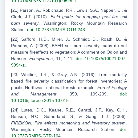
10.1016/S0378-1127(01)00529-1
.
[21] Parson, A., Robichaud, P.R., Lewis, S.A., Napper, C., &
Clark, J.T. (2010).
Field guide for mapping post-fire soil
burn severity
. Washington: Rocky Mountain Research
Station.
doi: 10.2737/RMRS-GTR-243
.
[22] Safford, H.D., Miller, J., Schmidt, D., Roath, B., &
Parsons, A. (2008). BAER soil burn severity maps do not
measure fireeffects to vegetation: A comment on Odion and
Hanson.
Ecosystems
, 11, 1-11.
doi: 10.1007/s10021-007-
9094-z
.
[23] Whittier, T.R., & Gray, A.N. (2016). Tree mortality
based fire severity classification for forest inventories: A
pacific Northwest national forests example.
Forest Ecology
and Management
, 359, 199-209.
doi:
10.1016/j.foreco.2015.10.015
.
[24] Lutes, D.C., Keane, R.E., Caratti, J.F., Key, C.H.,
Benson, N.C., Sutherland, S., & Gangi, L.J. (2006).
FIREMON: Fire effects monitoring and inventory system
.
Washington: Rocky Mountain Research Station.
doi:
10.2737/RMRS-GTR-16
4.