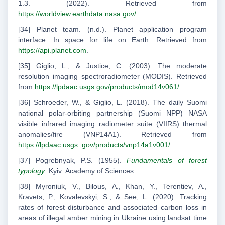
1.3. (2022). Retrieved from
https://worldview.earthdata.nasa.gov/
.
[34] Planet team. (n.d.). Planet application program
interface: In space for life on Earth. Retrieved from
https://api.planet.com
.
[35] Giglio, L., & Justice, C. (2003). The moderate
resolution imaging spectroradiometer (MODIS). Retrieved
from
https://lpdaac.usgs.gov/products/mod14v061/
.
[36] Schroeder, W., & Giglio, L. (2018). The daily Suomi
national polar-orbiting partnership (Suomi NPP) NASA
visible infrared imaging radiometer suite (VIIRS) thermal
anomalies/fire (VNP14A1). Retrieved from
https://lpdaac.usgs. gov/products/vnp14a1v001/
.
[37] Pogrebnyak, P.S. (1955).
Fundamentals of forest
typology
. Kyiv: Academy of Sciences.
[38] Myroniuk, V., Bilous, A., Khan, Y., Terentiev, A.,
Kravets, P., Kovalevskyi, S., & See, L. (2020). Tracking
rates of forest disturbance and associated carbon loss in
areas of illegal amber mining in Ukraine using landsat time