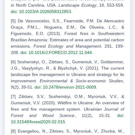
in North Carolina, USA.
Landscape Ecology
, 18, 553-559.
doi: 10.1023/A:1026058312853
.
[5] De Vasconcelos, S.S., Fearnside, P.M. De Alencastro
Graça, P.M.L., Nogueira, E.M., De Oliveira, L.C., &
Figueiredo, E.O. (2013). Forest fires in Southwestern
Brazilian Amazonia: Estimates of area and potential carbon
emissions.
Forest Ecology and Management
, 291, 199-
208.
doi: 10.1016/J.FORECO.2012.11.044
.
[6] Soshenskyi, O., Zibtsev, S., Gumeniuk, V., Goldammer,
J.G., Vasylyshyn, R., & Blyshchyk, V. (2021). The current
landscape fire management in Ukraine and strategy for its
improvement.
Environmental & Socio-economic Studies
,
9(2), 39-51.
doi: 10.2478/environ-2021-0009
.
[7] Zibtsev, S.V., Soshenskyi, O.M., Myroniuk, V.V., &
Gumeniuk, V.V. (2020). Wildfire in Ukraine: An overview of
fires and fire management system.
Ukrainian Journal of
Forest and Wood Science
, 11(2), 15-31.
doi:
10.31548/forest2020.02.015
.
[8] Evangeliou, N., Zibtsev, S., Myroniuk, V., Zhurba, M.,