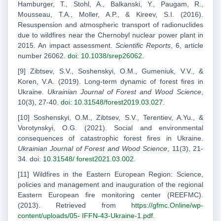
Hamburger, T., Stohl, A., Balkanski, Y., Paugam, R.,
Mousseau, T.A., Moller, A.P., & Kireev, S.I. (2016).
Resuspension and atmospheric transport of radionuclides
due to wildfires near the Chernobyl nuclear power plant in
2015. An impact assessment.
Scientific Reports
, 6, article
number 26062.
doi: 10.1038/srep26062
.
[9] Zibtsev, S.V., Soshenskyi, O.M., Gumeniuk, V.V., &
Koren, V.A. (2019). Long-term dynamic of forest fires in
Ukraine.
Ukrainian Journal of Forest and Wood Science
,
10(3), 27-40.
doi: 10.31548/forest2019.03.027
.
[10] Soshenskyi, O.M., Zibtsev, S.V., Terentiev, A.Yu., &
Vorotynskyi, O.G. (2021). Social and environmental
consequences of catastrophic forest fires in Ukraine.
Ukrainian Journal of Forest and Wood Science
, 11(3), 21-
34. doi:
10.31548/ forest2021.03.002
.
[11] Wildfires in the Eastern European Region: Science,
policies and management and inauguration of the regional
Eastern European fire monitoring center (REEFMC).
(2013). Retrieved from
https://gfmc.Online/wp-
content/uploads/05- IFFN-43-Ukraine-1.pdf
.