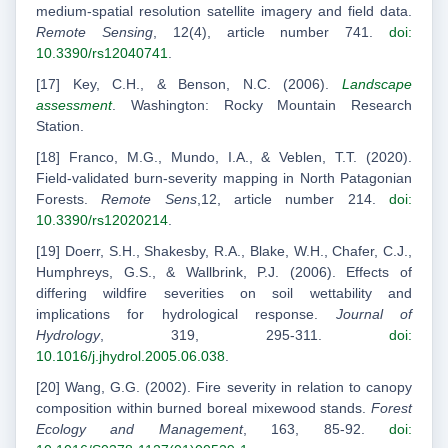
medium-spatial resolution satellite imagery and field data.
Remote Sensing
, 12(4), article number 741.
doi:
10.3390/rs12040741
.
[17] Key, C.H., & Benson, N.C. (2006).
Landscape
assessment
. Washington: Rocky Mountain Research
Station.
[18] Franco, M.G., Mundo, I.A., & Veblen, T.T. (2020).
Field-validated burn-severity mapping in North Patagonian
Forests.
Remote Sens
,12, article number 214.
doi:
10.3390/rs12020214
.
[19] Doerr, S.H., Shakesby, R.A., Blake, W.H., Chafer, C.J.,
Humphreys, G.S., & Wallbrink, P.J. (2006). Effects of
differing wildfire severities on soil wettability and
implications for hydrological response.
Journal of
Hydrology
, 319, 295-311.
doi:
10.1016/j.jhydrol.2005.06.038
.
[20] Wang, G.G. (2002). Fire severity in relation to canopy
composition within burned boreal mixewood stands.
Forest
Ecology and Management
, 163, 85-92.
doi: