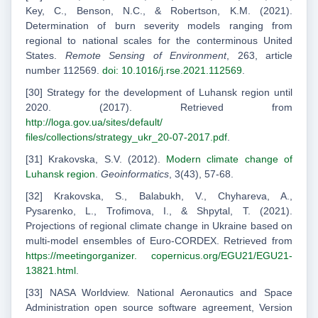
Key, C., Benson, N.C., & Robertson, K.M. (2021).
Determination of burn severity models ranging from
regional to national scales for the conterminous United
States.
Remote Sensing of Environment
, 263, article
number 112569.
doi: 10.1016/j.rse.2021.112569
.
[30] Strategy for the development of Luhansk region until
2020. (2017). Retrieved from
http://loga.gov.ua/sites/default/
files/collections/strategy_ukr_20-07-2017.pdf
.
[31] Krakovska, S.V. (2012).
Modern climate change of
Luhansk region
.
Geoinformatics
, 3(43), 57-68.
[32] Krakovska, S., Balabukh, V., Chyhareva, A.,
Pysarenko, L., Trofimova, I., & Shpytal, T. (2021).
Projections of regional climate change in Ukraine based on
multi-model ensembles of Euro-CORDEX. Retrieved from
https://meetingorganizer. copernicus.org/EGU21/EGU21-
13821.html
.
[33] NASA Worldview. National Aeronautics and Space
Administration open source software agreement, Version