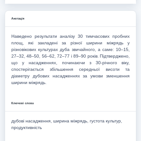
Анотація
Наведено результати аналізу 30 тимчасових пробних
площ, які закладені за різної ширини міжрядь у
різновікових культурах дуба звичайного, а саме: 10–15,
27–32, 48–50, 56–62, 72–77 і 89–90 років.
Підтверджено,
що у насадженнях, починаючи з 30-річного віку,
спостерігається збільшення середньої висоти та
діаметру дубових насадженнях за умови зменшення
ширини міжрядь.
Ключові слова
дубові насадження, ширина міжрядь, густота культур,
продуктивність