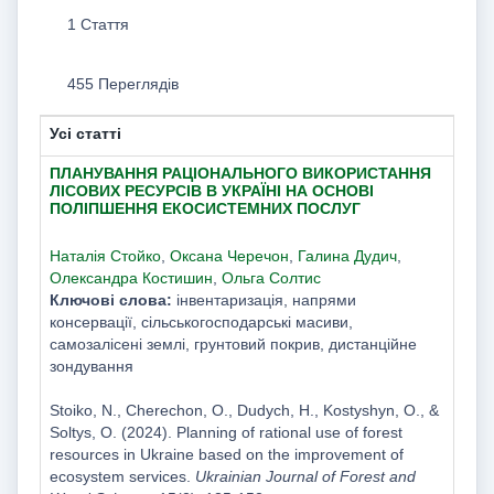
1 Стаття
455 Переглядів
Усі статті
ПЛАНУВАННЯ РАЦІОНАЛЬНОГО ВИКОРИСТАННЯ
ЛІСОВИХ РЕСУРСІВ В УКРАЇНІ НА ОСНОВІ
ПОЛІПШЕННЯ ЕКОСИСТЕМНИХ ПОСЛУГ
Наталія Стойко
,
Оксана Черечон
,
Галина Дудич
,
Олександра Костишин
,
Ольга Солтис
Ключові слова:
інвентаризація, напрями
консервації, сільськогосподарські масиви,
самозалісені землі, грунтовий покрив, дистанційне
зондування
Stoiko, N., Cherechon, O., Dudych, H., Kostyshyn, O., &
Soltys, O. (2024). Planning of rational use of forest
resources in Ukraine based on the improvement of
ecosystem services.
Ukrainian Journal of Forest and