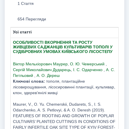
1 Стаття
654 Перегляди
Усі статті
ОСОБЛИВОСТІ ВКОРІНЕННЯ ТА РОСТУ
ЖИВЦЕВИХ САДЖАНЦІВ КУЛЬТИВАРІВ ТОПОЛІ У
СУДІБРОВНИХ УМОВАХ КИЇВСЬКОГО ЛІСОСТЕПУ
Віктор Мельхіорович Маурер
,
О. Ю. Чемерський
,
Сергій Миколайович Дударець
,
І. С. Одарченко
,
А. С.
Петльовий
,
А. О. Дереш
Ключові слова:
тополя, плантаційне
лісовирощування, лісосировинні плантації, культивар,
клон, здерев’янілі живці
Maurer, V., O. Yu. Chemerskii, Dudarets, S., I. S.
Odarchenko, A. S. Petlovyi, & A. O. Deresh (2019).
FEATURES OF ROOTING AND GROWTH OF POPLAR
CULTIVARS’ PLANTED CUTTINGS IN CONDITIONS OF
FAIRLY INFERTILE OAK SITE TYPE OF KYIV FOREST-