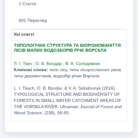
1 Стаття
601 Перегляд
Усі статті
ТИПОЛОГІЧНА СТРУКТУРА ТА БІОРІЗНОМАНІТТЯ
ЛІСІВ МАЛИХ ВОДОЗБОРІВ РІЧК ВОРСКЛА
Л. І. Ткач
,
О. Б. Бондар
,
В. А. Солодовник
Ключові слова:
типи лісу, типи лісорослинних умов,
типи деревостанів, водозбір річки Ворскла
L. I. Tkach, O. B. Bondar, & V. A. Solodovnyk (2016).
TYPOLOGICAL STRUCTURE AND BIODIVERSITY OF
FORESTS IN SMALL WATER CATCHMENT AREAS OF
THE VORSKLA RIVER.
Ukrainian Journal of Forest and
Wood Science
, (238), 56-65.