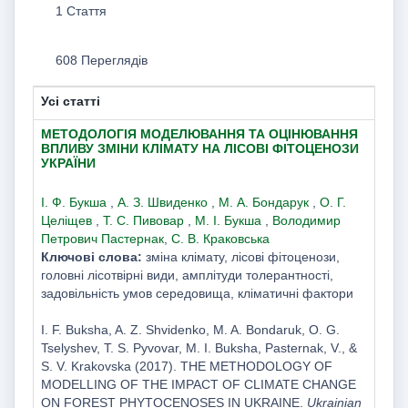
1 Стаття
608 Переглядів
Усі статті
МЕТОДОЛОГІЯ МОДЕЛЮВАННЯ ТА ОЦІНЮВАННЯ
ВПЛИВУ ЗМІНИ КЛІМАТУ НА ЛІСОВІ ФІТОЦЕНОЗИ
УКРАЇНИ
І. Ф. Букша
,
А. З. Швиденко
,
М. А. Бондарук
,
О. Г.
Целіщев
,
Т. С. Пивовар
,
М. І. Букша
,
Володимир
Петрович Пастернак
,
С. В. Краковська
Ключові слова:
зміна клімату, лісові фітоценози,
головні лісотвірні види, амплітуди толерантності,
задовільність умов середовища, кліматичні фактори
I. F. Buksha, A. Z. Shvidenko, M. A. Bondaruk, O. G.
Tselyshev, T. S. Pyvovar, M. I. Buksha, Pasternak, V., &
S. V. Krakovska (2017). THE METHODOLOGY OF
MODELLING OF THE IMPACT OF CLIMATE CHANGE
ON FOREST PHYTOCENOSES IN UKRAINE.
Ukrainian