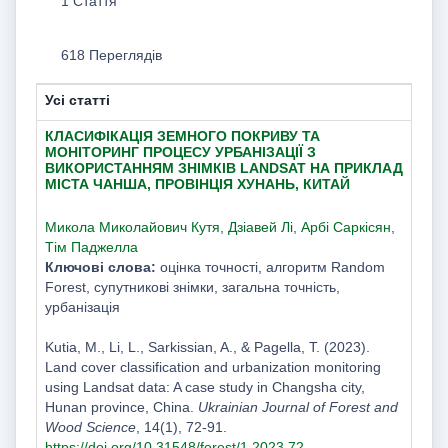
1 Стаття
618 Переглядів
Усі статті
КЛАСИФІКАЦІЯ ЗЕМНОГО ПОКРИВУ ТА
МОНІТОРИНГ ПРОЦЕСУ УРБАНІЗАЦІЇ З
ВИКОРИСТАННЯМ ЗНІМКІВ LANDSAT НА ПРИКЛАД
МІСТА ЧАНША, ПРОВІНЦІЯ ХУНАНЬ, КИТАЙ
Микола Миколайович Кутя
,
Дзіавей Лі
,
Арбі Саркісян
,
Тім Паджелла
Ключові слова:
оцінка точності, алгоритм Random
Forest, супутникові знімки, загальна точність,
урбанізація
Kutia, M., Li, L., Sarkissian, A., & Pagella, T. (2023).
Land cover classification and urbanization monitoring
using Landsat data: A case study in Changsha city,
Hunan province, China.
Ukrainian Journal of Forest and
Wood Science
, 14(1), 72-91.
https://doi.org/10.31548/forest/1.2023.72