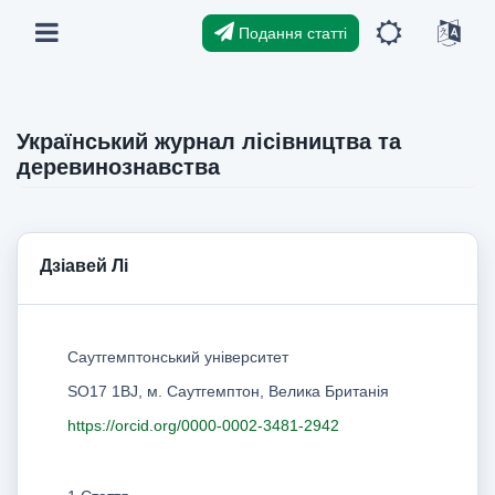
Подання статті
Український журнал лісівництва та
деревинознавства
Дзіавей Лі
Саутгемптонський університет
SO17 1BJ, м. Саутгемптон, Велика Британія
https://orcid.org/0000-0002-3481-2942