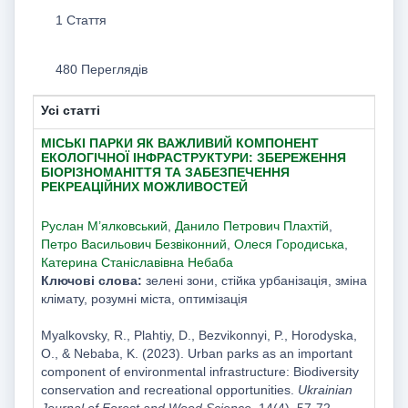
1 Стаття
480 Переглядів
Усі статті
МІСЬКІ ПАРКИ ЯК ВАЖЛИВИЙ КОМПОНЕНТ
ЕКОЛОГІЧНОЇ ІНФРАСТРУКТУРИ: ЗБЕРЕЖЕННЯ
БІОРІЗНОМАНІТТЯ ТА ЗАБЕЗПЕЧЕННЯ
РЕКРЕАЦІЙНИХ МОЖЛИВОСТЕЙ
Руслан М’ялковський
,
Данило Петрович Плахтій
,
Петро Васильович Безвіконний
,
Олеся Городиська
,
Катерина Станіславівна Небаба
Ключові слова:
зелені зони, стійка урбанізація, зміна
клімату, розумні міста, оптимізація
Myalkovsky, R., Plahtiy, D., Bezvikonnyi, P., Horodyska,
O., & Nebaba, K. (2023). Urban parks as an important
component of environmental infrastructure: Biodiversity
conservation and recreational opportunities.
Ukrainian
Journal of Forest and Wood Science
, 14(4), 57-72.