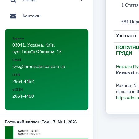
1 Стаття
Контакти
681 Пер
Усі статті
Адреса
03041, Україна, Київ,
ПОПУЛЯЦ
вул. Героїв Оборони, 15
ГРЯДИ
Email
fws@forestscience.com.ua
Наталія Пу
Ключові с
ISSN
2664-4452
Puzrina, N.
e-ISSN
species in 
2664-4460
https://doi
Поточний випуск: Том 17, № 1, 2026