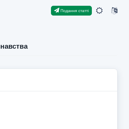
Подання статті
знавства