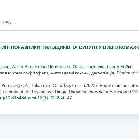
егляд
ІЙНІ ПОКАЗНИКИ ПИЛЬЩИКІВ ТА СУПУТНІХ ВИДІВ КОМА
зріна
,
Аліна Валеріївна Перевізник
,
Ольга Токарєва
,
Ганна Бойко
лова:
комахи-фітофаги, життєздатні кокони, дефоліація, Diprion pini, G
, Pereviznyk, A., Tokarieva, O., & Boyko, H. (2022). Population indicato
the stands of the Prytiasmyn Ridge.
Ukrainian Journal of Forest and W
.org/10.31548/forest.13(1).2022.40-47