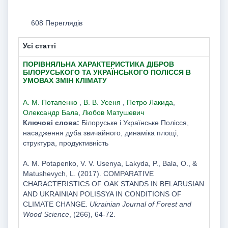
608 Переглядів
Усі статті
ПОРІВНЯЛЬНА ХАРАКТЕРИСТИКА ДІБРОВ
БІЛОРУСЬКОГО ТА УКРАЇНСЬКОГО ПОЛІССЯ В
УМОВАХ ЗМІН КЛІМАТУ
А. М. Потапенко
,
В. В. Усеня
,
Петро Лакида
,
Олександр Бала
,
Любов Матушевич
Ключові слова:
Білоруське і Українське Полісся,
насадження дуба звичайного, динаміка площі,
структура, продуктивність
A. M. Potapenko, V. V. Usenya, Lakyda, P., Bala, О., &
Matushevych, L. (2017). COMPARATIVE
CHARACTERISTICS OF OAK STANDS IN BELARUSIAN
AND UKRAINIAN POLISSYA IN CONDITIONS OF
CLIMATE CHANGE.
Ukrainian Journal of Forest and
Wood Science
, (266), 64-72.