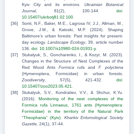
Kyiv City and its environs.
Ukrainian Botanical
Journal
, 81(2), 100-144.
doi:
10.15407/ukrbotj81.02.100
.
Sonti, N.F., Baker, M.E., Lagrosa IV, J.J., Allman, M.,
Grove, J.M., & Katoski, M.P. (2024). Shaping
Baltimore’s urban forests: Past insights for present-
day ecology.
Landscape Ecology
, 39, article number
136.
doi: 10.1007/s10980-024-01931-y
.
Stukalyuk, S., Goncharenko, I., & Kozyr, M. (2023).
Changes in the Structure of Nest Complexes of the
Red Wood Ants
Formica rufa
and
F. polyctena
(Hymenoptera, Formicidae) in urban forests.
Zoodiversity
, 57(5), 421-432.
doi:
10.15407/zoo2023.05.421
.
Stukalyuk, S.V., Kondratiev, V.V., & Shchur, K.Yu.
(2016).
Monitoring of the nest complexes of the
Formica rufa Linnaeus, 1761 ants (Hymenoptera:
Formicidae) in the territory of the Natural Park
“Theophania” (Kyiv)
.
Kharkiv Entomological Society
Gazette,
24(1), 37-44.