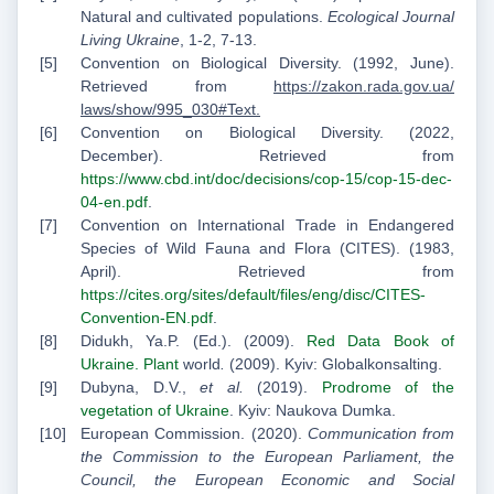
Natural and cultivated populations.
Ecological Journal
Living Ukraine
, 1-2, 7-13.
Convention on Biological Diversity. (1992, June).
Retrieved from
https://zakon.rada.gov.ua/
laws/show/995_030#Text.
Convention on Biological Diversity. (2022,
December). Retrieved from
https://www.cbd.int/doc/decisions/cop-15/cop-15-dec-
04-en.pdf
.
Convention on International Trade in Endangered
Species of Wild Fauna and Flora (CITES). (1983,
April). Retrieved from
https://cites.org/sites/default/files/eng/disc/CITES-
Convention-EN.pdf
.
Didukh, Ya.P. (Ed.). (2009).
Red Data Book of
Ukraine. Plant
world
.
(2009). Kyiv: Globalkonsalting.
Dubyna, D.V.,
et al.
(2019).
Prodrome of the
vegetation of Ukraine
. Kyiv: Naukova Dumka.
European Commission. (2020).
Communication from
the Commission to the European Parliament, the
Council, the European Economic and Social