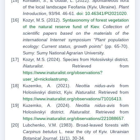
Koniakin, S., & Gubar, L. (2022). Spontaneous flora
of the local landscape Feofania (Kyiv, Ukraine).
Plant
Introduction
, 93/94. 46-61.
doi: 10.46341/PI2021020
.
Kozyr, M.S. (2012).
Syntaxonomy of forest vegetation
of the natural reserve fund of Kiev
.
Collection of
scientific papers based on the materials of the
international Internet symposium “Plant population
ecology: Current status, growth points”
(pp. 65-70).
Sumy: Sumy National Agrarian University.
Kozyr, M.S. (2024). Species from Holosiivskyi district
.
iNaturalist
. Retrieved from
https://www.inaturalist.org/observations?
user_id=nickolastrump
.
Kuzemko, A. (2021).
Neottia nidus-avis
from
Holosiivskyi district, Kyiv.
iNaturalist
. Retrieved from
https://www.inaturalist.org/observations/71016413
.
Kuzemko, A. (2024).
Neottia nidus-avis
from
Holosiivskyi district.
iNaturalist
. Retrieved from
https://www.inaturalist.org/observations/221088657
.
Lubchenko, V.M. (1983). Broad-leaved forests with
Carpinus betulus
L. near the city of Kyiv.
Ukrainian
Botanical Journal
, 11(1), 30-34.