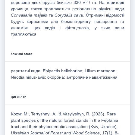
3
деревини двох ярусів близько 330 м
/ га. На території
урочища також трапляються регіонально рідкісні види
Convallaria majalis
та
Corydalis cava.
Отримані відомості
будуть корисними для біомоніторингу, поширення та
динаміки цих видів і фітоценозів, у яких вони
трапляються
Ключові слова
раритетні види; Epipactis helleborine; Lilium martagon;
Neottia nidus-avis; охорона; антропічне навантаження
ЦИТУВАТИ
Kozyr, M., Tertyshnyi, A., & Vasylyshyn, R. (2026). Rare
plant species of the natural forest stands in the Feofania
tract and their phytocoenotic association (Kyiv, Ukraine).
Ukrainian Journal of Forest and Wood Science
, 17(1), 8-