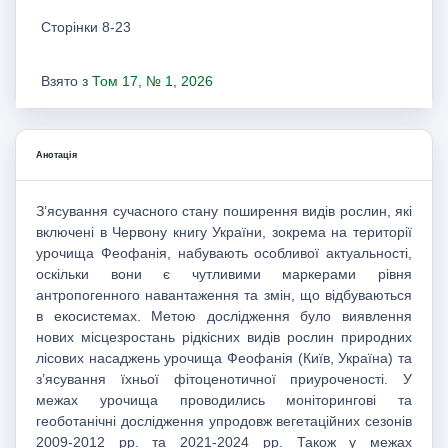
Сторінки 8-23
Взято з
Том 17, № 1, 2026
Анотація
З’ясування сучасного стану поширення видів рослин, які
включені в Червону книгу України, зокрема на території
урочища Феофанія, набувають особливої актуальності,
оскільки вони є чутливими маркерами рівня
антропогенного навантаження та змін, що відбуваються
в екосистемах. Метою дослідження було виявлення
нових місцезростань рідкісних видів рослин природних
лісових насаджень урочища Феофанія (Київ, Україна) та
з’ясування їхньої фітоценотичної приуроченості. У
межах урочища проводились моніторингові та
геоботанічні дослідження упродовж вегетаційних сезонів
2009-2012 рр. та 2021-2024 рр. Також у межах