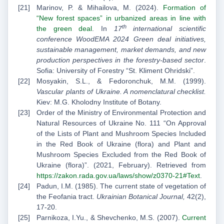
Marinov, P. & Mihailova, M. (2024).
Formation of
“New forest spaces” in urbanized areas in line with
th
the green deal
. In
17
international scientific
conference WoodEMA 2024 Green deal initiatives,
sustainable management, market demands, and new
production perspectives in the forestry-based sector
.
Sofia: University of Forestry “St. Kliment Ohridski”.
Mosyakin, S.L., & Fedoronchuk, М.М. (1999).
Vascular plants of Ukraine. A nomenclatural checklist.
Kiev: M.G. Kholodny Institute of Botany.
Order of the Ministry of Environmental Protection and
Natural Resources of Ukraine No. 111 “On Approval
of the Lists of Plant and Mushroom Species Included
in the Red Book of Ukraine (flora) and Plant and
Mushroom Species Excluded from the Red Book of
Ukraine (flora)”. (2021, February). Retrieved from
https://zakon.rada.gov.ua/laws/show/z0370-21#Text
.
Padun, I.M. (1985). The current state of vegetation of
the Feofania tract.
Ukrainian Botanical Journal,
42(2),
17-20.
Parnikoza, I.Yu., & Shevchenko, M.S. (2007).
Current