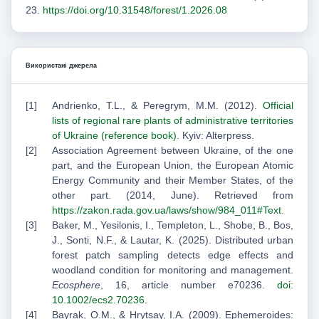
23.
https://doi.org/10.31548/forest/1.2026.08
Використані джерела
Andrienko, T.L., & Peregrym, M.M. (2012).
Official
lists of regional rare plants of administrative territories
of Ukraine (reference book)
. Kyiv: Alterpress.
Association Agreement between Ukraine, of the one
part, and the European Union, the European Atomic
Energy Community and their Member States, of the
other part. (2014, June). Retrieved from
https://zakon.rada.gov.ua/laws/show/984_011#Text
.
Baker, M., Yesilonis, I., Templeton, L., Shobe, B., Bos,
J., Sonti, N.F., & Lautar, K. (2025). Distributed urban
forest patch sampling detects edge effects and
woodland condition for monitoring and management.
Ecosphere
, 16, article number e70236.
doi:
10.1002/ecs2.70236
.
Bayrak, O.M., & Hrytsay, I.A. (2009). Ephemeroides: