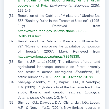
a refugium of the biotic diversity of the urban
ecosystem of Kyiv
.
Environmental Sciences
, 2(25),
138-146.
Resolution of the Cabinet of Ministers of Ukraine No.
555 “Sanitary Rules in the Forests of Ukraine”. (1995,
July). Retrieved from
https://zakon.rada.gov.ua/laws/show/555-95-
%D0%BF#Text
.
Resolution of the Cabinet of Ministers of Ukraine No.
724 “Rules for improving the qualitative composition
of forests”. (2007, May). Retrieved from
https://www.kmu.gov.ua/npas/79545339
.
Schmit, J.P.,
et al.
(2025). The influence of urban and
agricultural landscape contexts on forest diversity
and structure across ecoregions.
Ecosphere
, 16,
article number e70188.
doi: 10.1002/ecs2.70188
.
Shelyag-Sosonko, Yu.R., Bajrak, O.M., & Vorobjov,
E.V. (2009). Phytodiversity of the Feofania tract: The
study, floristic and cenotic features
.
Ecological
Journal
Living Ukraine
,
1-2, 5-7.
Shynder, O.I., Davydov, D.A., Olshanskyi, I.G., Levon,
A.F., & Nesyn, Yu.D. (2024). New floristic records in