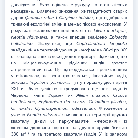
дослідження було оцінено структуру та стан лісових
насаджень. Виявлено зниження життєздатності старих
дерев
Quercus robur
і
Carpinus betulus
, що відображає
триваючі екологічні зміни в межах лісової екосистеми. У
результаті встановлено нові локалітети
Lilium martagon
,
Neottia nidus-avis
, а також вперше знайдено
Epipactis
helleborine
. Згадується, що
Cephalanthera longifolia
знайдений на території урочища Феофанія у 80-ті рр. ХХ
ст. очевидно зник із дослідженої території. Відмічено, що
на місцезнаходження рідкісних видів зростає
антропогенний тиск. Це підтверджується проникненням
у фітоценози, де вони трапляються, інвазійних видів,
зокрема
Impatiens parviflora
. Тут у першому десятиріччі
ХХІ ст. було успішно інтродуковано ще такі види із
Червоної книги України як
Allium ursinum
,
Crocus
heuffelianus
,
Erythronium dens-canis
,
Galanthus plicatus
,
G. nivalis
,
Gymnospermium odessanum
. Фітоценози з
участю
Neottia nidus-avis
виявлено на території другого
кварталу (виділ 6) парку-пам’ятки «Феофанія» із
запасом деревини першого та другого ярусів близько
3
380 м
/ га та третього кварталу (виділ 6) із запасом