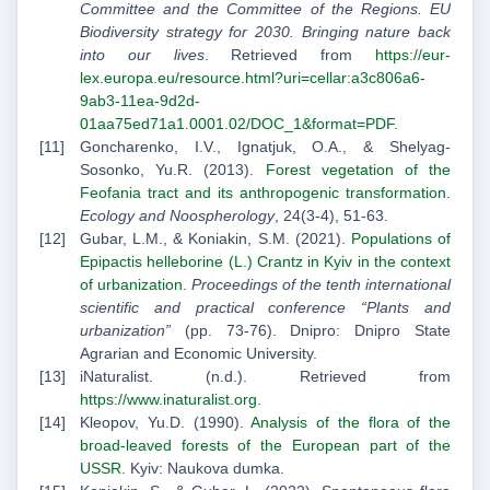
Committee and the Committee of the Regions. EU
Biodiversity strategy for 2030. Bringing nature back
into our lives
. Retrieved from
https://eur-
lex.europa.eu/resource.html?uri=cellar:a3c806a6-
9ab3-11ea-9d2d-
01aa75ed71a1.0001.02/DOC_1&format=PDF
.
Goncharenko, I.V., Ignatjuk, O.A., & Shelyag-
Sosonko, Yu.R. (2013).
Forest vegetation of the
Feofania tract and its anthropogenic transformation
.
Ecology and Noospherology
, 24(3-4), 51-63.
Gubar, L.M., & Koniakin, S.M. (2021).
Populations of
Epipactis helleborine (L.) Crantz in Kyiv in the context
of urbanization
.
Proceedings of the tenth international
scientific and practical conference “Plants and
urbanization”
(pp. 73-76). Dnipro: Dnipro State
Agrarian and Economic University.
iNaturalist. (n.d.). Retrieved from
https://www.inaturalist.org
.
Kleopov, Yu.D. (1990).
Analysis of the flora of the
broad-leaved forests of the European part of the
USSR
. Kyiv: Naukova dumka.