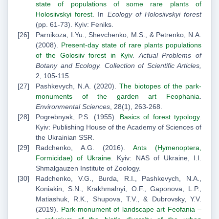
state of populations of some rare plants of
Holosiivskyi forest
. In
Ecology of Holosiivskyi forest
(pp. 61-73). Kyiv: Feniks.
Parnikoza, I.Yu., Shevchenko, M.S., & Petrenko, N.A.
(2008).
Present-day state of rare plants populations
of the Golosiiv forest in Kyiv
.
Actual Problems of
Botany and Ecology. Collection of Scientific Articles
,
2, 105-115
.
Pashkevych, N.A. (2020).
The biotopes of the park-
monuments of the garden art Feophania
.
Environmental Sciences
, 28(1), 263-268.
Pogrebnyak, P.S. (1955).
Basics of forest typology
.
Kyiv: Publishing House of the Academy of Sciences of
the Ukrainian SSR.
Radchenko, A.G. (2016).
Ants (Hymenoptera,
Formicidae) of Ukraine
. Kyiv: NAS of Ukraine, I.I.
Shmalgauzen Institute of Zoology.
Radchenko, V.G., Burda, R.I., Pashkevych, N.A.,
Koniakin, S.N., Krakhmalnyi, О.F., Gaponova, L.P.,
Matiashuk, R.K., Shupova, T.V., & Dubrovsky, Y.V.
(2019).
Park-monument of landscape art Feofania –