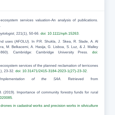
 ecosystem services valuation-An analysis of publications.
.
ytologist
, 221(1), 50-66.
doi: 10.1111/nph.15263
.
land uses (AFOLU). In P.R. Shukla, J. Skea, R. Slade, A. Al
, M. Belkacemi, A. Hasija, G. Lisboa, S. Luz, & J. Malley
860). Cambridge: Cambridge University Press.
doi:
 ecosystem services of the planned reclamation of terricones
1), 23-32.
doi: 10.31471/2415-3184-2023-1(27)-23-32
.
Implementation of the SAA
. Retrieved from
B. (2019). Importance of community forestry funds for rural
8020085
.
 drones in cadastral works and precision works in silviculture