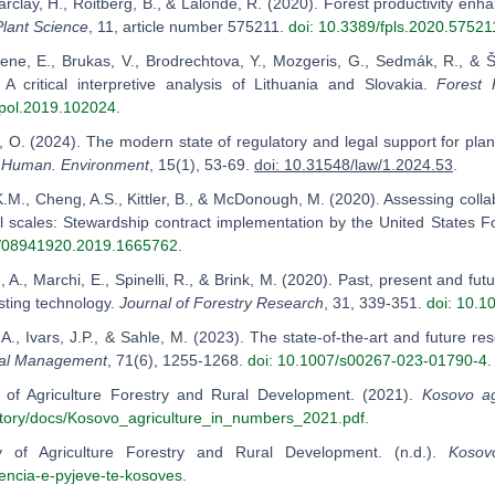
 Barclay, H., Roitberg, B., & Lalonde, R. (2020). Forest productivity 
Plant Science
, 11, article number 575211.
doi: 10.3389/fpls.2020.57521
iene, E., Brukas, V., Brodrechtova, Y., Mozgeris, G., Sedmák, R., &
A critical interpretive analysis of Lithuania and Slovakia.
Forest 
rpol.2019.102024
.
, O. (2024). The modern state of regulatory and legal support for plant
 Human. Environment
, 15(1), 53-69.
doi: 10.31548/law/1.2024.53
.
 K.M., Cheng, A.S., Kittler, B., & McDonough, M. (2020). Assessing coll
 scales: Stewardship contract implementation by the United States F
0/08941920.2019.1665762
.
A., Marchi, E., Spinelli, R., & Brink, M. (2020). Past, present and futur
sting technology.
Journal of Forestry Research
, 31, 339-351.
doi: 10.
 A., Ivars, J.P., & Sahle, M. (2023). The state-of-the-art and future r
tal Management
, 71(6), 1255-1268.
doi: 10.1007/s00267-023-01790-4
.
y of Agriculture Forestry and Rural Development. (2021).
Kosovo ag
itory/docs/Kosovo_agriculture_in_numbers_2021.pdf
.
ry of Agriculture Forestry and Rural Development. (n.d.).
Kosov
jencia-e-pyjeve-te-kosoves
.