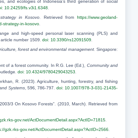
es, and ecologies of Indonesia’s third generation of social
i: 10.24259/fs.v3i1.6348
.
 strategy in Kosovo
. Retrieved from
https://www.geoland-
d-strategy-in-kosovo
.
ng range and high-speed personal laser scanning (PLS) and
, article number 1509.
doi: 10.3390/rs12091509
.
riculture, forest and environmental management
. Singapore:
nt of a forest community. In R.G. Lee (Ed.),
Community and
outledge.
doi: 10.4324/9780429043253
.
erkhan, R. (2023). Agriculture, hunting, forestry, and fishing
 and Systems
, 596, 786-797.
doi: 10.1007/978-3-031-21435-
003/3 On Kosovo Forests”. (2010, March). Retrieved from
//gzk.rks-gov.net/ActDocumentDetail.aspx?ActID=71815
.
s://gzk.rks-gov.net/ActDocumentDetail.aspx?ActID=2566
.