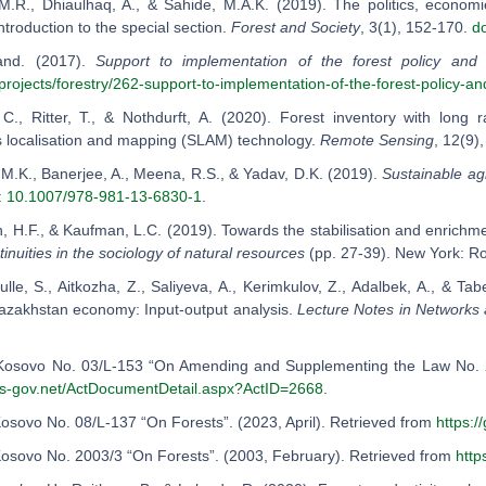
 M.R., Dhiaulhaq, A., & Sahide, M.A.K. (2019). The politics, economi
introduction to the special section.
Forest and Society
, 3(1), 152-170.
do
and. (2017).
Support to implementation of the forest policy and
rojects/forestry/262-support-to-implementation-of-the-forest-policy-an
 C., Ritter, T., & Nothdurft, A. (2020). Forest inventory with lo
 localisation and mapping (SLAM) technology.
Remote Sensing
, 12(9)
, M.K., Banerjee, A., Meena, R.S., & Yadav, D.K. (2019).
Sustainable ag
: 10.1007/978-981-13-6830-1
.
, H.F., & Kaufman, L.C. (2019). Towards the stabilisation and enrichme
tinuities in the sociology of natural resources
(pp. 27-39). New York: R
lle, S., Aitkozha, Z., Saliyeva, A., Kerimkulov, Z., Adalbek, A., & Tab
Kazakhstan economy: Input-output analysis.
Lecture Notes in Networks
 Kosovo No. 03/L-153 “On Amending and Supplementing the Law No. 2
rks-gov.net/ActDocumentDetail.aspx?ActID=2668
.
Kosovo No. 08/L-137 “On Forests”. (2023, April). Retrieved from
https:
Kosovo No. 2003/3 “On Forests”. (2003, February). Retrieved from
http