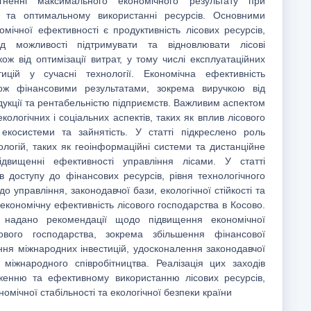
ненні максимального економічного результату при
ат та оптимальному використанні ресурсів. Основними
мічної ефективності є продуктивність лісових ресурсів,
д можливості підтримувати та відновлювати лісові
ож від оптимізації витрат, у тому числі експлуатаційних
тицій у сучасні технології. Економічна ефективність
кож фінансовими результатами, зокрема виручкою від
одукції та рентабельністю підприємств. Важливим аспектом
кологічних і соціальних аспектів, таких як вплив лісового
екосистеми та зайнятість. У статті підкреслено роль
ологій, таких як геоінформаційні системи та дистанційне
ідвищенні ефективності управління лісами. У статті
в доступу до фінансових ресурсів, рівня технологічного
 до управління, законодавчої бази, екологічної стійкості та
економічну ефективність лісового господарства в Косово.
 надано рекомендації щодо підвищення економічної
сового господарства, зокрема збільшення фінансової
ння міжнародних інвестицій, удосконалення законодавчої
 міжнародного співробітництва. Реалізація цих заходів
женню та ефективному використанню лісових ресурсів,
омічної стабільності та екологічної безпеки країни