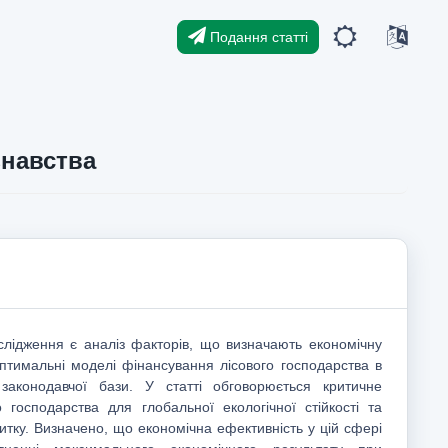
Подання статті
знавства
лідження є аналіз факторів, що визначають економічну
оптимальні моделі фінансування лісового господарства в
 законодавчої бази. У статті обговорюється критичне
о господарства для глобальної екологічної стійкості та
итку. Визначено, що економічна ефективність у цій сфері