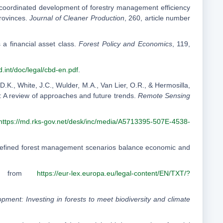
of coordinated development of forestry management efficiency
provinces.
Journal of Cleaner Production
, 260, article number
a financial asset class.
Forest Policy and Economics
, 119,
d.int/doc/legal/cbd-en.pdf
.
D.K., White, J.C., Wulder, M.A., Van Lier, O.R., & Hermosilla,
e: A review of approaches and future trends.
Remote Sensing
https://md.rks-gov.net/desk/inc/media/A5713395-507E-4538-
r-defined forest management scenarios balance economic and
ved from
https://eur-lex.europa.eu/legal-content/EN/TXT/?
opment: Investing in forests to meet biodiversity and climate