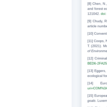
[8] Chen, N.
and forest e
121042.
doi:
[9] Chudy, R
article num
[10] Convent
[11] Coops, N
T. (2021). Mo
of Environm
[12] Crimin
BED6-2FA25
[13] Eggers,
ecological f
[14] Eu
uri=COM%3
[15] Europe
goals
. Luxe