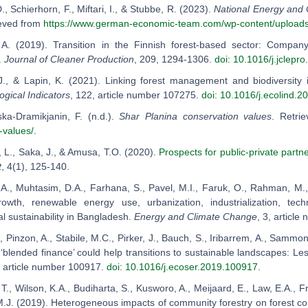
D., Schierhorn, F., Miftari, I., & Stubbe, R. (2023).
National Energy and 
ieved from
https://www.german-economic-team.com/wp-content/uplo
 A. (2019). Transition in the Finnish forest-based sector: Compa
y.
Journal of Cleaner Production
, 209, 1294-1306.
doi: 10.1016/j.jclepr
 J., & Lapin, K. (2021). Linking forest management and biodiversity
ogical Indicators
, 122, article number 107275.
doi: 10.1016/j.ecolind.
ka-Dramikjanin, F. (n.d.).
Shar Planina conservation values
. Retri
-values/
.
, L., Saka, J., & Amusa, T.O. (2020).
Prospects for public-private partne
t
, 4(1), 125-140.
 A., Muhtasim, D.A., Farhana, S., Pavel, M.I., Faruk, O., Rahman, 
owth, renewable energy use, urbanization, industrialization, tech
l sustainability in Bangladesh.
Energy and Climate Change
, 3, articl
, Pinzon, A., Stabile, M.C., Pirker, J., Bauch, S., Iribarrem, A., Sammon
‘blended finance’ could help transitions to sustainable landscapes: L
, article number 100917.
doi: 10.1016/j.ecoser.2019.100917
.
 T., Wilson, K.A., Budiharta, S., Kusworo, A., Meijaard, E., Law, E.A., F
M.J. (2019). Heterogeneous impacts of community forestry on forest co