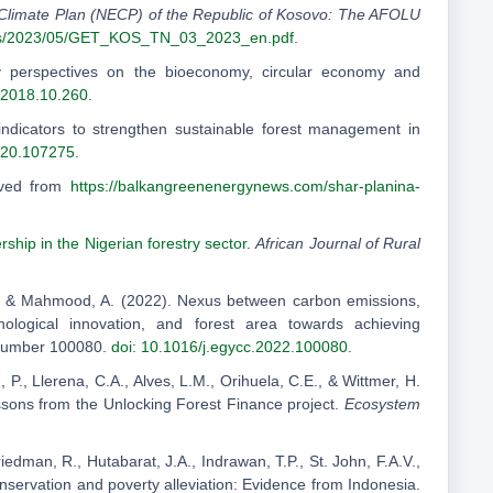
Climate Plan (NECP) of the Republic of Kosovo: The AFOLU
ads/2023/05/GET_KOS_TN_03_2023_en.pdf
.
ny perspectives on the bioeconomy, circular economy and
o.2018.10.260
.
 indicators to strengthen sustainable forest management in
2020.107275
.
eved from
https://balkangreenenergynews.com/shar-planina-
rship in the Nigerian forestry sector
.
African Journal of Rural
M., & Mahmood, A. (2022). Nexus between carbon emissions,
nological innovation, and forest area towards achieving
e number 100080.
doi: 10.1016/j.egycc.2022.100080
.
, P., Llerena, C.A., Alves, L.M., Orihuela, C.E., & Wittmer, H.
essons from the Unlocking Forest Finance project.
Ecosystem
riedman, R., Hutabarat, J.A., Indrawan, T.P., St. John, F.A.V.,
nservation and poverty alleviation: Evidence from Indonesia.