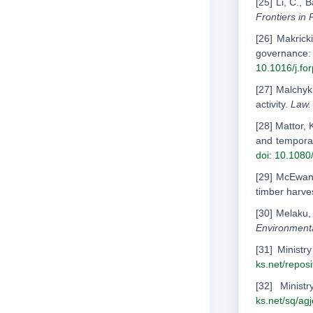
[25] Li, C.,
Frontiers in 
[26] Makrick
governance: 
10.1016/j.fo
[27] Malchyk
activity.
Law.
[28] Mattor,
and temporal
doi: 10.108
[29] McEwan, 
timber harve
[30] Melaku,
Environmen
[31] Ministr
ks.net/repos
[32] Minist
ks.net/sq/ag