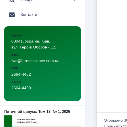
Контакти
Адреса
03041, Україна, Київ,
вул. Героїв Оборони, 15
Email
fws@forestscience.com.ua
ISSN
2664-4452
e-ISSN
2664-4460
Поточний випуск: Том 17, № 1, 2026
Отримано 30
Прийнято 29