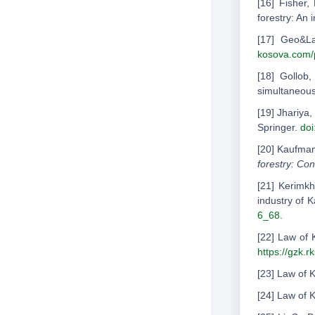
[16] Fisher,
forestry: An 
[17] Geo&L
kosova.com/p
[18] Gollob,
simultaneous
[19] Jhariya
Springer.
doi
[20] Kaufman
forestry: Con
[21] Kerimkhu
industry of 
6_68
.
[22] Law of
https://gzk.
[23] Law of 
[24] Law of 