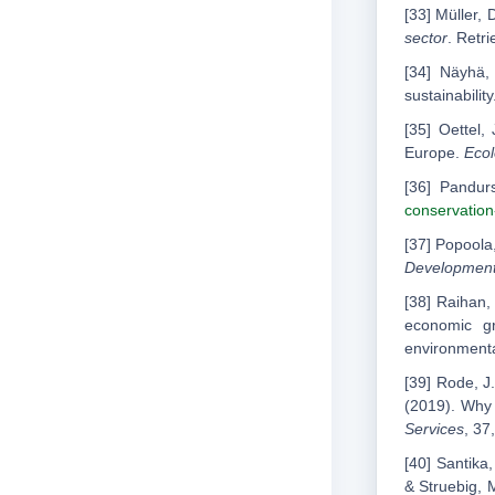
[33] Müller, 
sector
. Retr
[34] Näyhä,
sustainabilit
[35] Oettel,
Europe.
Ecol
[36] Pandurs
conservation
[37] Popoola
Developmen
[38] Raihan,
economic gr
environmenta
[39] Rode, J.
(2019). Why 
Services
, 37
[40] Santika,
& Struebig, 