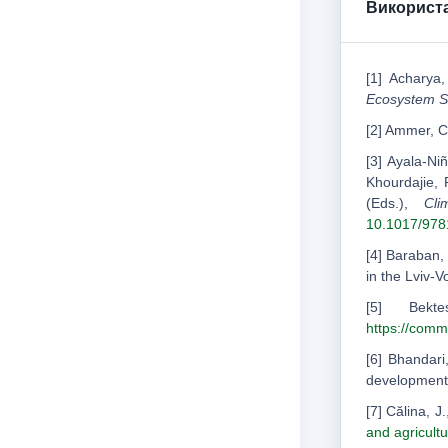
Використа
[1] Acharya,
Ecosystem S
[2] Ammer, C.
[3] Ayala-Ni
Khourdajie, 
(Eds.),
Cli
10.1017/97
[4] Baraban,
in the Lviv-V
[5] Bekt
https://comm
[6] Bhandari
development
[7] Călina, J
and agricult