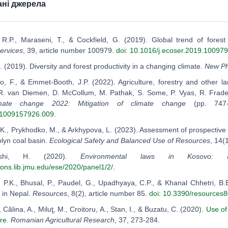
ні джерела
 R.P., Maraseni, T., & Cockfield, G. (2019). Global trend of forest
ervices
, 39, article number 100979.
doi: 10.1016/j.ecoser.2019.100979
 (2019). Diversity and forest productivity in a changing climate.
New Ph
ño, F., & Emmet-Booth, J.P. (2022). Agriculture, forestry and other 
R. van Diemen, D. McCollum, M. Pathak, S. Some, P. Vyas, R. Fradera
mate change 2022: Mitigation of climate change
(pp. 747-
81009157926.009
.
 K., Prykhodko, M., & Arkhypova, L. (2023). Assessment of prospective
olyn coal basin.
Ecological Safety and Balanced Use of Resources
, 14(
eshi, H. (2020).
Environmental laws in Kosovo: 
ons.lib.jmu.edu/ese/2020/panel1/2/
.
, P.K., Bhusal, P., Paudel, G., Upadhyaya, C.P., & Khanal Chhetri, B.
 in Nepal.
Resources
, 8(2), article number 85.
doi: 10.3390/resources
., Călina, A., Miluţ, M., Croitoru, A., Stan, I., & Buzatu, C. (2020).
Use of
ure
.
Romanian Agricultural Research
, 37, 273-284.