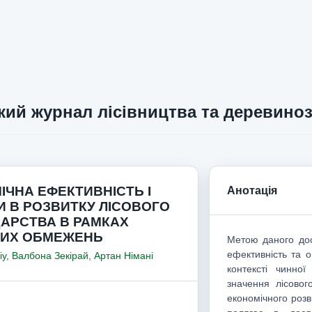
кий журнал лісівництва та деревино
ІЧНА ЕФЕКТИВНІСТЬ І
Анотація
И В РОЗВИТКУ ЛІСОВОГО
АРСТВА В РАМКАХ
ИХ ОБМЕЖЕНЬ
Метою даного дос
ефективність та 
іу
,
Валбона Зекірай
,
Артан Німані
контексті чинної
значення лісовог
економічного розв