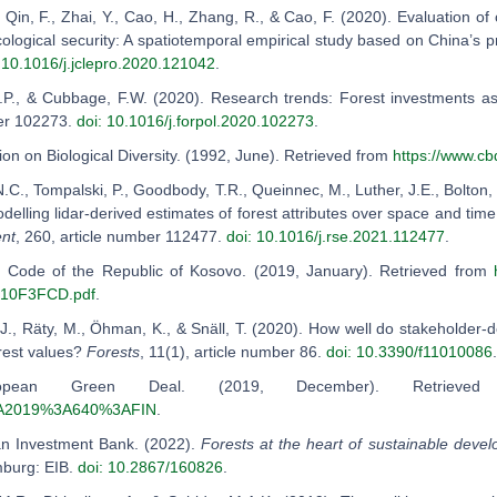
, Qin, F., Zhai, Y., Cao, H., Zhang, R., & Cao, F. (2020). Evaluation 
cological security: A spatiotemporal empirical study based on China’s 
 10.1016/j.jclepro.2020.121042
.
.P., & Cubbage, F.W. (2020). Research trends: Forest investments as 
ber 102273.
doi: 10.1016/j.forpol.2020.102273
.
ion on Biological Diversity. (1992, June). Retrieved from
https://www.cb
.C., Tompalski, P., Goodbody, T.R., Queinnec, M., Luther, J.E., Bolton, 
delling lidar-derived estimates of forest attributes over space and tim
ent
, 260, article number 112477.
doi: 10.1016/j.rse.2021.112477
.
al Code of the Republic of Kosovo. (2019, January). Retrieved from
10F3FCD.pdf
.
 J., Räty, M., Öhman, K., & Snäll, T. (2020). How well do stakeholde
orest values?
Forests
, 11(1), article number 86.
doi: 10.3390/f11010086
.
ropean Green Deal. (2019, December). Retrie
A2019%3A640%3AFIN
.
an Investment Bank. (2022).
Forests at the heart of sustainable devel
mburg: EIB.
doi: 10.2867/160826
.