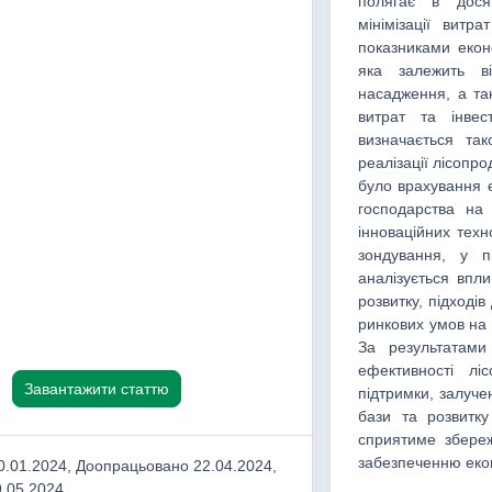
полягає в досяг
мінімізації витр
показниками еконо
яка залежить ві
насадження, а так
витрат та інвес
визначається та
реалізації лісопр
було врахування е
господарства на 
інноваційних техн
зондування, у п
аналізується впли
розвитку, підходів
ринкових умов на 
За результатами
ефективності лі
Завантажити статтю
підтримки, залуче
бази та розвитку
сприятиме збере
забезпеченню екон
.01.2024, Доопрацьовано 22.04.2024,
.05.2024