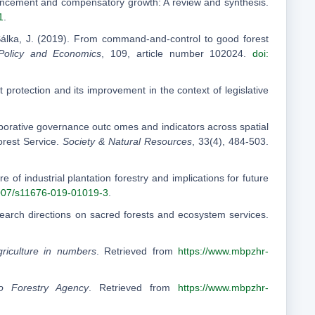
enhancement and compensatory growth: A review and synthesis.
1
.
 Šálka, J. (2019). From command-and-control to good forest
Policy and Economics
, 109, article number 102024.
doi:
 protection and its improvement in the context of legislative
aborative governance outc omes and indicators across spatial
orest Service.
Society & Natural Resources
, 33(4), 484-503.
e of industrial plantation forestry and implications for future
1007/s11676-019-01019-3
.
esearch directions on sacred forests and ecosystem services.
riculture in numbers
. Retrieved from
https://www.mbpzhr-
o Forestry Agency
. Retrieved from
https://www.mbpzhr-