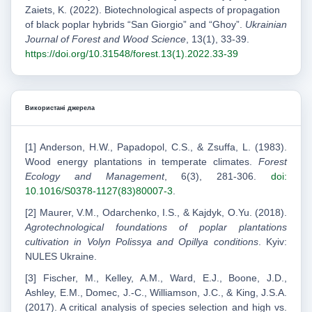
Zaiets, K. (2022). Biotechnological aspects of propagation
of black poplar hybrids “San Giorgio” and “Ghoy”.
Ukrainian
Journal of Forest and Wood Science
, 13(1), 33-39.
https://doi.org/10.31548/forest.13(1).2022.33-39
Використані джерела
[1] Anderson, H.W., Papadopol, C.S., & Zsuffa, L. (1983).
Wood energy plantations in temperate climates.
Forest
Ecology and Management
, 6(3), 281-306.
doi:
10.1016/S0378-1127(83)80007-3
.
[2] Maurer, V.M., Odarchenko, I.S., & Kajdyk, О.Yu. (2018).
Agrotechnological foundations of poplar plantations
cultivation in Volyn Polissya and Opillya conditions
. Kyiv:
NULES Ukraine.
[3] Fischer, M., Kelley, A.M., Ward, E.J., Boone, J.D.,
Ashley, E.M., Domec, J.-C., Williamson, J.C., & King, J.S.A.
(2017). A critical analysis of species selection and high vs.