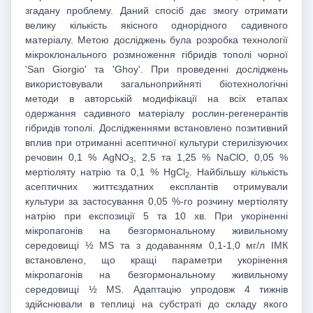
згадану проблему. Даний спосіб дає змогу отримати
велику кількість якісного однорідного садивного
матеріалу. Метою досліджень була розробка технології
мікроклонального розмноження гібридів тополі чорної
'San Giorgio' та 'Ghoy'. При проведенні досліджень
використовували загальноприйняті біотехнологічні
методи в авторській модифікації на всіх етапах
одержання садивного матеріалу рослин-регенерантів
гібридів тополі. Дослідженнями встановлено позитивний
вплив при отриманні асептичної культури стерилізуючих
речовин 0,1 % AgNO
, 2,5 та 1,25 % NaClO, 0,05 %
3
мертіоляту натрію та 0,1 % HgCl
. Найбільшу кількість
2
асептичних життєздатних експлантів отримували
культури за застосування 0,05 %-го розчину мертіоляту
натрію при експозиції 5 та 10 хв. При укоріненні
мікропагонів на безгормональному живильному
середовищі ½ MS та з додаванням 0,1-1,0 мг/л ІМК
встановлено, що кращі параметри укорінення
мікропагонів на безгормональному живильному
середовищі ½ MS. Адаптацію упродовж 4 тижнів
здійснювали в теплиці на субстраті до складу якого