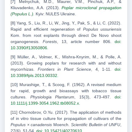
[7] Melnychuk, M.D., Maurer, V.M., Pinchuk, A.P., &
Kliuvadenko, А.А. (2013).
Poplar microclonal propagation
(Populus L.)
.
Kyiv: NULES Ukraine.
[8] Yang, S., Liu, R., Li, W., Jing, Y., Pak, S., & Li, C. (2022).
Rapid and efficient regeneration of
Populus ussuriensis
Kom. from root explants through direct De Novo shoot
organogenesis.
Forests
, 13, article number 806.
doi:
10.3390/f13050806
.
[9] Müller, A., Volmer, K., Mishra-Knyrim, M., & Polle, A.
(2013). Growing poplars for research with and without
mycorrhizas.
Frontiers in Plant Science
, 4, 1-11.
doi:
10.3389/fpls.2013.00332
.
[10] Murashige, T., & Scoog, F. (1962). A revised medium
for rapid, growth and bioassays with tobacco tissue
cultures.
Physiologia Plantarum
, 15(3), 473-497.
doi:
10.1111/j.1399-3054.1962.tb08052.x
.
[11] Chornobrov, О.Yu. (2017). The application of methods
of in vitro tissue culture for propagation of cultivars of the
Populus × canadensis
Moench.
Scientific Bulletin of UNFU
,
27(6), 51-54.
doi: 10.15421/40270610
.