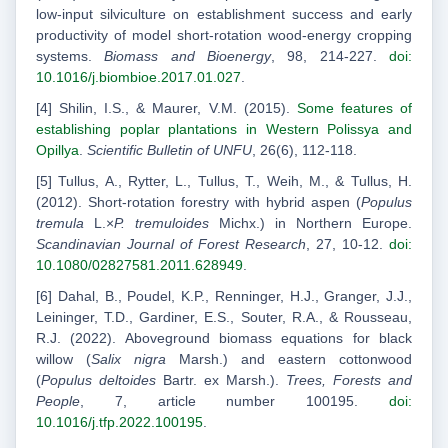
low-input silviculture on establishment success and early
productivity of model short-rotation wood-energy cropping
systems.
Biomass and Bioenergy
, 98, 214-227.
doi:
10.1016/j.biombioe.2017.01.027
.
[4] Shilin, I.S., & Maurer, V.M. (2015).
Some features of
establishing poplar plantations in Western Polissya and
Opillya
.
Scientific Bulletin of UNFU
, 26(6), 112-118.
[5] Tullus, A., Rytter, L., Tullus, T., Weih, M., & Tullus, H.
(2012). Short-rotation forestry with hybrid aspen (
Populus
tremula
L.×
P. tremuloides
Michx.) in Northern Europe.
Scandinavian Journal of Forest Research
, 27, 10-12.
doi:
10.1080/02827581.2011.628949
.
[6] Dahal, B., Poudel, K.P., Renninger, H.J., Granger, J.J.,
Leininger, T.D., Gardiner, E.S., Souter, R.A., & Rousseau,
R.J. (2022). Aboveground biomass equations for black
willow (
Salix nigra
Marsh.) and eastern cottonwood
(
Populus deltoides
Bartr. ex Marsh.).
Trees, Forests and
People
, 7, article number 100195.
doi:
10.1016/j.tfp.2022.100195
.