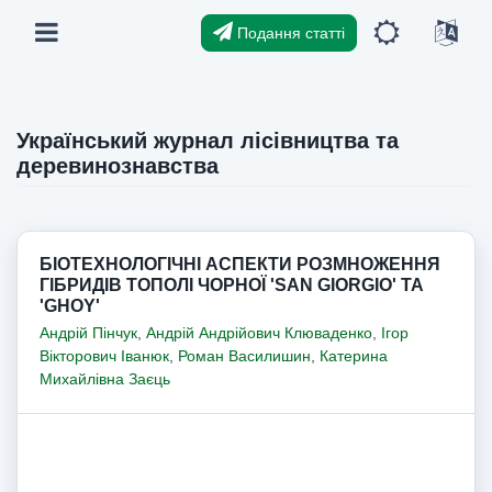
Подання статті
Український журнал лісівництва та
деревинознавства
БІОТЕХНОЛОГІЧНІ АСПЕКТИ РОЗМНОЖЕННЯ
ГІБРИДІВ ТОПОЛІ ЧОРНОЇ 'SAN GIORGIO' ТА
'GHOY'
Андрій Пінчук
,
Андрій Андрійович Клюваденко
,
Ігор
Вікторович Іванюк
,
Роман Василишин
,
Катерина
Михайлівна Заєць