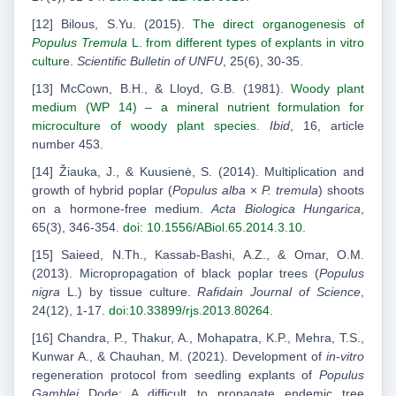
[12] Bilous, S.Yu. (2015).
The direct organogenesis of
Populus Tremula
L. from different types of explants in vitro
cultur
e.
Scientific Bulletin of UNFU
, 25(6), 30-35.
[13] McCown, B.H., & Lloyd, G.B. (1981).
Woody plant
medium (WP 14) – a mineral nutrient formulation for
microculture of woody plant species
.
Ibid
, 16, article
number 453.
[14] Žiauka, J., & Kuusienė, S. (2014). Multiplication and
growth of hybrid poplar (
Populus alba
×
P. tremula
) shoots
on a hormone-free medium.
Acta Biologica Hungarica
,
65(3), 346-354.
doi: 10.1556/ABiol.65.2014.3.10
.
[15] Saieed, N.Th., Kassab-Bashi, A.Z., & Omar, O.M.
(2013). Micropropagation of black poplar trees (
Populus
nigra
L.) by tissue culture.
Rafidain Journal of Science
,
24(12), 1-17.
doi:10.33899/rjs.2013.80264
.
[16] Chandra, P., Thakur, A., Mohapatra, K.P., Mehra, T.S.,
Kunwar A., & Chauhan, M. (2021). Development of
in-vitro
regeneration protocol from seedling explants of
Populus
Gamblei
Dode: A difficult to propagate endemic tree