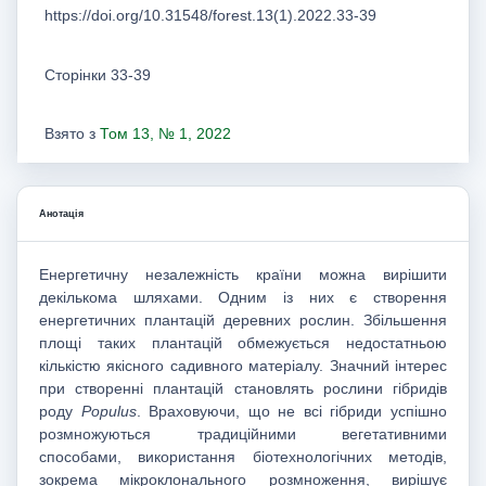
https://doi.org/10.31548/forest.13(1).2022.33-39
Сторінки 33-39
Взято з
Том 13, № 1, 2022
Анотація
Енергетичну незалежність країни можна вирішити
декількома шляхами. Одним із них є створення
енергетичних плантацій деревних рослин. Збільшення
площі таких плантацій обмежується недостатньою
кількістю якісного садивного матеріалу. Значний інтерес
при створенні плантацій становлять рослини гібридів
роду
Populus
. Враховуючи, що не всі гібриди успішно
розмножуються традиційними вегетативними
способами, використання біотехнологічних методів,
зокрема мікроклонального розмноження, вирішує