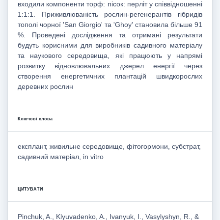
входили компоненти торф: пісок: перліт у співвідношенні
1:1:1. Приживлюваність рослин-регенерантів гібридів
тополі чорної 'San Giorgio' та 'Ghoy' становила більше 91
%. Проведені дослідження та отримані результати
будуть корисними для виробників садивного матеріалу
та наукового середовища, які працюють у напрямі
розвитку відновлювальних джерел енергії через
створення енергетичних плантацій швидкорослих
деревних рослин
Ключові слова
експлант, живильне середовище, фітогормони, субстрат,
садивний матеріал, in vitro
ЦИТУВАТИ
Pinchuk, A., Klyuvadenko, A., Ivanyuk, I., Vasylyshyn, R., &