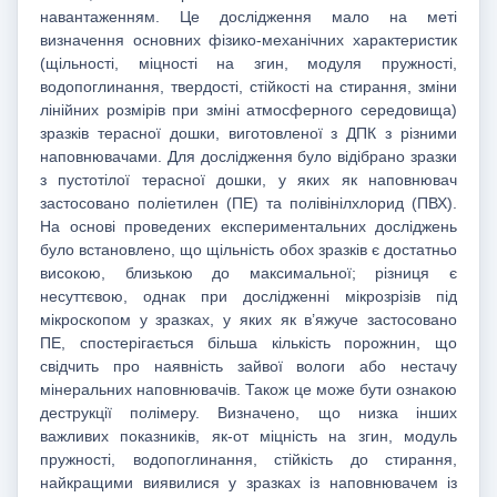
навантаженням. Це дослідження мало на меті
визначення основних фізико-механічних характеристик
(щільності, міцності на згин, модуля пружності,
водопоглинання, твердості, стійкості на стирання, зміни
лінійних розмірів при зміні атмосферного середовища)
зразків терасної дошки, виготовленої з ДПК з різними
наповнювачами. Для дослідження було відібрано зразки
з пустотілої терасної дошки, у яких як наповнювач
застосовано поліетилен (ПЕ) та полівінілхлорид (ПВХ).
На основі проведених експериментальних досліджень
було встановлено, що щільність обох зразків є достатньо
високою, близькою до максимальної; різниця є
несуттєвою, однак при дослідженні мікрозрізів під
мікроскопом у зразках, у яких як в’яжуче застосовано
ПЕ, спостерігається більша кількість порожнин, що
свідчить про наявність зайвої вологи або нестачу
мінеральних наповнювачів. Також це може бути ознакою
деструкції полімеру. Визначено, що низка інших
важливих показників, як-от міцність на згин, модуль
пружності, водопоглинання, стійкість до стирання,
найкращими виявилися у зразках із наповнювачем із