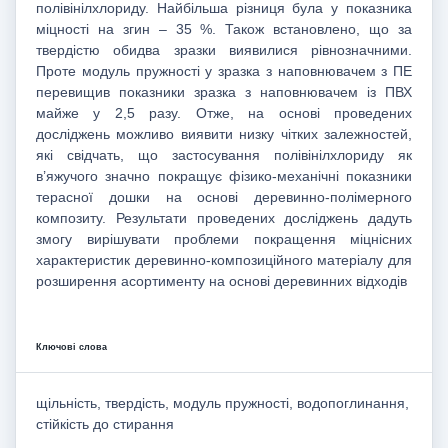
полівінілхлориду. Найбільша різниця була у показника
міцності на згин – 35 %. Також встановлено, що за
твердістю обидва зразки виявилися рівнозначними.
Проте модуль пружності у зразка з наповнювачем з ПЕ
перевищив показники зразка з наповнювачем із ПВХ
майже у 2,5 разу. Отже, на основі проведених
досліджень можливо виявити низку чітких залежностей,
які свідчать, що застосування полівінілхлориду як
в’яжучого значно покращує фізико-механічні показники
терасної дошки на основі деревинно-полімерного
композиту. Результати проведених досліджень дадуть
змогу вирішувати проблеми покращення міцнісних
характеристик деревинно-композиційного матеріалу для
розширення асортименту на основі деревинних відходів
Ключові слова
щільність, твердість, модуль пружності, водопоглинання,
стійкість до стирання