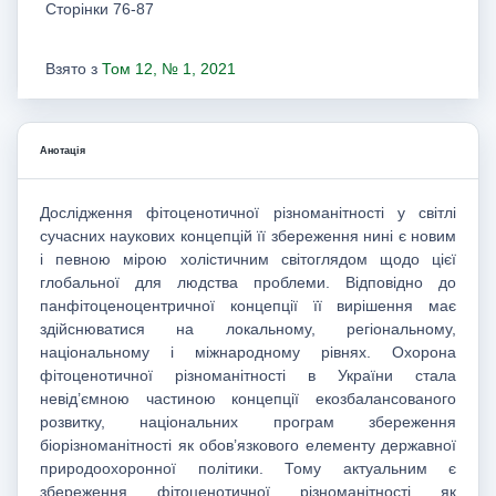
Сторінки 76-87
Взято з
Том 12, № 1, 2021
Анотація
Дослідження фітоценотичної різноманітності у світлі
сучасних наукових концепцій її збереження нині є новим
і певною мірою холістичним світоглядом щодо цієї
глобальної для людства проблеми. Відповідно до
панфітоценоцентричної концепції її вирішення має
здійснюватися на локальному, регіональному,
національному і міжнародному рівнях. Охорона
фітоценотичної різноманітності в України стала
невід’ємною частиною концепції екозбалансованого
розвитку, національних програм збереження
біорізноманітності як обов’язкового елементу державної
природоохоронної політики. Тому актуальним є
збереження фітоценотичної різноманітності як