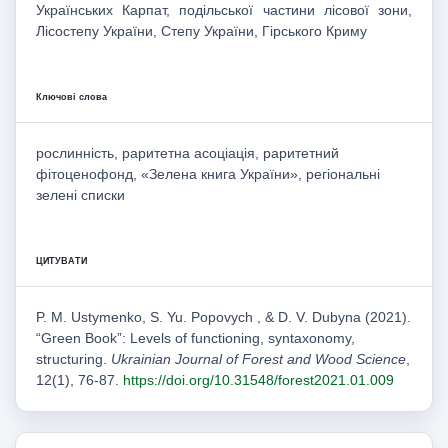
Українських Карпат, подільської частини лісової зони,
Лісостепу України, Степу України, Гірського Криму
Ключові слова
рослинність, раритетна асоціація, раритетний
фітоценофонд, «Зелена книга України», регіональні
зелені списки
ЦИТУВАТИ
P. M. Ustуmenko, S. Yu. Popovуch , & D. V. Dubyna (2021).
“Green Book”: Levels of functioning, syntaxonomy,
structuring.
Ukrainian Journal of Forest and Wood Science
,
12(1), 76-87.
https://doi.org/10.31548/forest2021.01.009