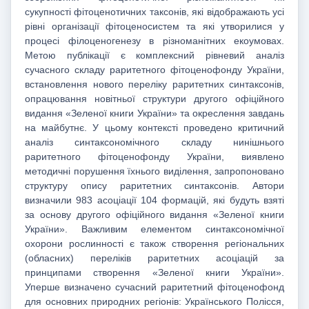
сукупності фітоценотичних таксонів, які відображають усі
рівні організації фітоценосистем та які утворилися у
процесі філоценогенезу в різноманітних екоумовах.
Метою публікації є комплексний рівневий аналіз
сучасного складу раритетного фітоценофонду України,
встановлення нового переліку раритетних синтаксонів,
опрацювання новітньої структури другого офіційного
видання «Зеленої книги України» та окреслення завдань
на майбутнє. У цьому контексті проведено критичний
аналіз синтаксономічного складу нинішнього
раритетного фітоценофонду України, виявлено
методичні порушення їхнього виділення, запропоновано
структуру опису раритетних синтаксонів. Автори
визначили 983 асоціації 104 формацій, які будуть взяті
за основу другого офіційного видання «Зеленої книги
України». Важливим елементом синтаксономічної
охорони рослинності є також створення регіональних
(обласних) переліків раритетних асоціацій за
принципами створення «Зеленої книги України».
Уперше визначено сучасний раритетний фітоценофонд
для основних природних регіонів: Українського Полісся,