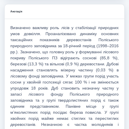
Анотація
Визначено важливу роль лісів у стабілізації природних
умов довкілля. Проаналізовано динаміку основних
таксаційних показників деревостанів Поліського
природного заповідника за 18-річний період (1998–2016
рр.). Зазначено, що головну роль у формуванні лісового
покриву Поліського ПЗ відіграють соснові (85,8 %),
березові (13,3 %) та вільхові (0,9 %) деревостани. Дубові
насадження становлять мізерну частину (0,03 %) в
лісовому фонді заповідника. У межах групи порід участь
сосни у хвойній госпсекції сягає 100 % і не змінюється
упродовж 18 років. Дуб становить незначну частку у
запасі лісового фонду Поліського природного
заповідника та у групі твердолистяних порід є також
єдиним представником. Панівне місце у групі
м’яколистяних порід посідає береза повисла. У групі
хвойних порід майже немає стиглих та перестиглих
деревостанів. Незначною є частка молодняків і