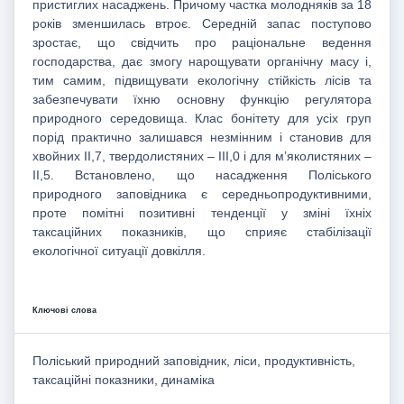
пристиглих насаджень. Причому частка молодняків за 18
років зменшилась втроє. Середній запас поступово
зростає, що свідчить про раціональне ведення
господарства, дає змогу нарощувати органічну масу і,
тим самим, підвищувати екологічну стійкість лісів та
забезпечувати їхню основну функцію регулятора
природного середовища. Клас бонітету для усіх груп
порід практично залишався незмінним і становив для
хвойних ІІ,7, твердолистяних – ІІІ,0 і для м’яколистяних –
ІІ,5. Встановлено, що насадження Поліського
природного заповідника є середньопродуктивними,
проте помітні позитивні тенденції у зміні їхніх
таксаційних показників, що сприяє стабілізації
екологічної ситуації довкілля.
Ключові слова
Поліський природний заповідник, ліси, продуктивність,
таксаційні показники, динаміка