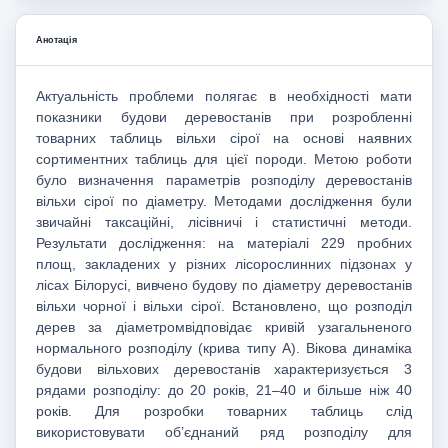
Анотація
Актуальність проблеми полягає в необхідності мати
показники будови деревостанів при розробленні
товарних таблиць вільхи сірої на основі наявних
сортиментних таблиць для цієї породи. Метою роботи
було визначення параметрів розподілу деревостанів
вільхи сірої по діаметру. Методами дослідження були
звичайні таксаційні, лісівничі і статистичні методи.
Результати дослідження: на матеріалі 229 пробних
площ, закладених у різних лісорослинних підзонах у
лісах Білорусі, вивчено будову по діаметру деревостанів
вільхи чорної і вільхи сірої. Встановлено, що розподіл
дерев за діаметромвідповідає кривій узагальненого
нормального розподілу (крива типу А). Вікова динаміка
будови вільхових деревостанів характеризується 3
рядами розподілу: до 20 років, 21–40 и більше ніж 40
років. Для розробки товарних таблиць слід
використовувати об’єднаний ряд розподілу для