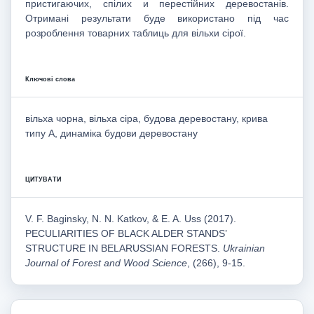
пристигаючих, спілих и перестійних деревостанів.
Отримані результати буде використано під час
розроблення товарних таблиць для вільхи сірої.
Ключові слова
вільха чорна, вільха сіра, будова деревостану, крива
типу А, динаміка будови деревостану
ЦИТУВАТИ
V. F. Baginsky, N. N. Katkov, & E. A. Uss (2017).
PECULIARITIES OF BLACK ALDER STANDS’
STRUCTURE IN BELARUSSIAN FORESTS.
Ukrainian
Journal of Forest and Wood Science
, (266), 9-15.