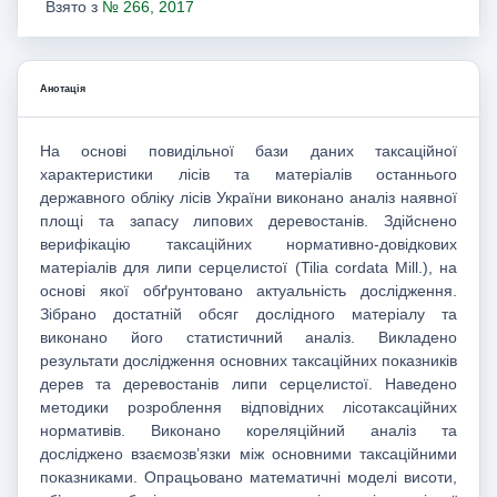
Взято з
№ 266, 2017
Анотація
На основі повидільної бази даних таксаційної
характеристики лісів та матеріалів останнього
державного обліку лісів України виконано аналіз наявної
площі та запасу липових деревостанів. Здійснено
верифікацію таксаційних нормативно-довідкових
матеріалів для липи серцелистої (Tilia cordata Mill.), на
основі якої обґрунтовано актуальність дослідження.
Зібрано достатній обсяг дослідного матеріалу та
виконано його статистичний аналіз. Викладено
результати дослідження основних таксаційних показників
дерев та деревостанів липи серцелистої. Наведено
методики розроблення відповідних лісотаксаційних
нормативів. Виконано кореляційний аналіз та
досліджено взаємозв’язки між основними таксаційними
показниками. Опрацьовано математичні моделі висоти,