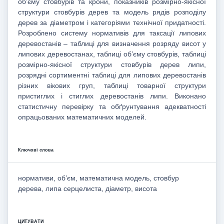
об’єму стовбурів та крони, показників розмірно-якісної
структури стовбурів дерев та модель рядів розподілу
дерев за діаметром і категоріями технічної придатності.
Розроблено систему нормативів для таксації липових
деревостанів – таблиці для визначення розряду висот у
липових деревостанах, таблиці об’єму стовбурів, таблиці
розмірно-якісної структури стовбурів дерев липи,
розрядні сортиментні таблиці для липових деревостанів
різних вікових груп, таблиці товарної структури
пристиглих і стиглих деревостанів липи. Виконано
статистичну перевірку та обґрунтування адекватності
опрацьованих математичних моделей.
Ключові слова
нормативи, об’єм, математична модель, стовбур
дерева, липа серцелиста, діаметр, висота
ЦИТУВАТИ