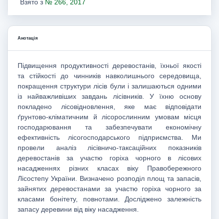
Взято з
№ 266, 2017
Анотація
Підвищення продуктивності деревостанів, їхньої якості
та стійкості до чинників навколишнього середовища,
покращення структури лісів були і залишаються одними
із найважливіших завдань лісівників. У їхню основу
покладено лісовідновлення, яке має відповідати
ґрунтово-кліматичним й лісорослинним умовам місця
господарювання та забезпечувати економічну
ефективність лісогосподарського підприємства. Ми
провели аналіз лісівничо-таксаційних показників
деревостанів за участю горіха чорного в лісових
насадженнях різних класах віку Правобережного
Лісостепу України. Визначено розподіл площ та запасів,
зайнятих деревостанами за участю горіха чорного за
класами бонітету, повнотами. Досліджено залежність
запасу деревини від віку насадження.