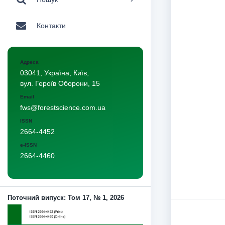
Контакти
Адреса
03041, Україна, Київ,
вул. Героїв Оборони, 15
Email
fws@forestscience.com.ua
ISSN
2664-4452
e-ISSN
2664-4460
Поточний випуск: Том 17, № 1, 2026