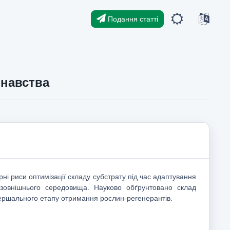
Подання статті
знавства
ні риси оптимізації складу субстрату під час адаптування
зовнішнього середовища. Науково обґрунтовано склад
ершального етапу отримання рослин-регенерантів.