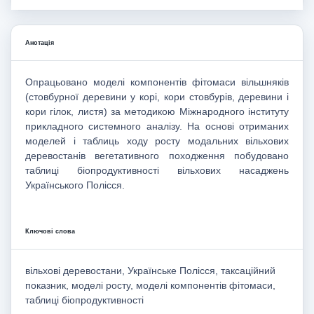
Анотація
Опрацьовано моделі компонентів фітомаси вільшняків
(стовбурної деревини у корі, кори стовбурів, деревини і
кори гілок, листя) за методикою Міжнародного інституту
прикладного системного аналізу. На основі отриманих
моделей і таблиць ходу росту модальних вільхових
деревостанів вегетативного походження побудовано
таблиці біопродуктивності вільхових насаджень
Українського Полісся.
Ключові слова
вільхові деревостани, Українське Полісся, таксаційний
показник, моделі росту, моделі компонентів фітомаси,
таблиці біопродуктивності