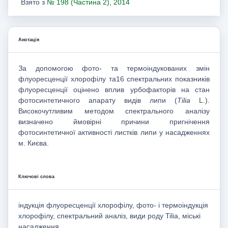
Взято з
№ 198 (Частина 2), 2014
Анотація
За допомогою фото- та термоіндукованих змін
флуоресценції хлорофілу та16 спектральних показників
флуоресценції оцінено вплив урбофакторів на стан
фотосинтетичного апарату видів липи (
Tilia
L.).
Високочутливим методом спектрального аналізу
визначено ймовірні причини пригнічення
фотосинтетичної активності листків липи у насадженнях
м. Києва.
Ключові слова
індукція флуоресценції хлорофілу, фото- і термоіндукція
хлорофілу, спектральний аналіз, види роду Tilia, міські
насадження